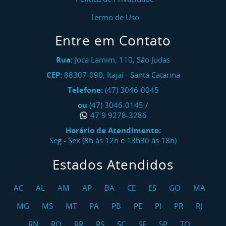
Termo de Uso
Entre em Contato
Rua:
Joca Lamim, 110, São Judas
CEP:
88307-090
,
Itajaí
-
Santa Catarina
Telefone:
(47) 3046-0045
ou
(47) 3046-0145
/
47 9 9278-3286
Horário de Atendimento:
Seg - Sex (8h às 12h e 13h30 às 18h)
Estados Atendidos
AC
AL
AM
AP
BA
CE
ES
GO
MA
MG
MS
MT
PA
PB
PE
PI
PR
RJ
RN
RO
RR
RS
SC
SE
SP
TO