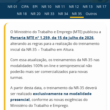
NR 01
CIPA
EPI
NR 10
NR 11
NR 12
NR 13
NR 17
NR 18
NR 20
NR 33
NR 34
NR 35
Outros
O Ministério do Trabalho e Emprego (MTE) publicou a
Portaria MTE nº 1.259, de 15 de julho de 2026
,
alterando as regras para a realização do treinamento
inicial da NR-35 – Trabalho em Altura.
Com essa atualização, os treinamentos da NR-35 nas
modalidades 100% on-line e semipresencial não
poderão mais ser comercializados para novas
turmas.
A partir desta data, o treinamento da NR-35 deverá
ser realizado
exclusivamente na modalidade
presencial
, conforme as novas exigências do
Ministério do Trabalho e Emprego.