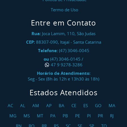
Termo de Uso
Entre em Contato
Rua:
Joca Lamim, 110, São Judas
CEP:
88307-090
,
Itajaí
-
Santa Catarina
Telefone:
(47) 3046-0045
ou
(47) 3046-0145
/
47 9 9278-3286
Horário de Atendimento:
Seg - Sex (8h às 12h e 13h30 às 18h)
Estados Atendidos
AC
AL
AM
AP
BA
CE
ES
GO
MA
MG
MS
MT
PA
PB
PE
PI
PR
RJ
RN
RO
RR
RS
SC
SE
SP
TO