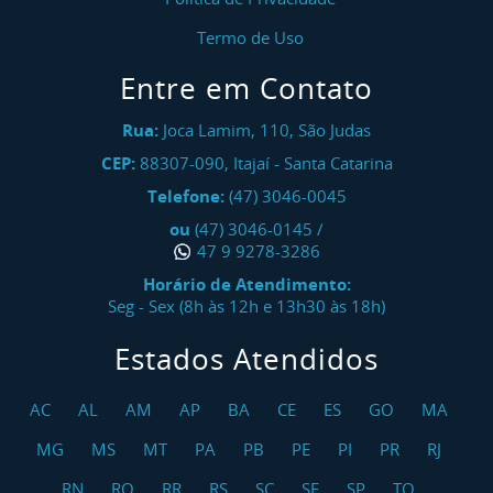
Termo de Uso
Entre em Contato
Rua:
Joca Lamim, 110, São Judas
CEP:
88307-090
,
Itajaí
-
Santa Catarina
Telefone:
(47) 3046-0045
ou
(47) 3046-0145
/
47 9 9278-3286
Horário de Atendimento:
Seg - Sex (8h às 12h e 13h30 às 18h)
Estados Atendidos
AC
AL
AM
AP
BA
CE
ES
GO
MA
MG
MS
MT
PA
PB
PE
PI
PR
RJ
RN
RO
RR
RS
SC
SE
SP
TO