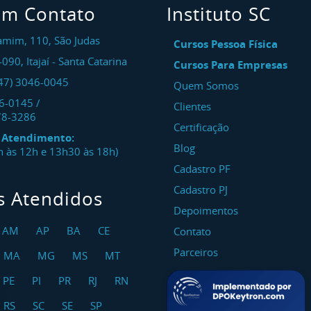
em Contato
Instituto SC
amim, 110, São Judas
Cursos Pessoa Física
-090
,
Itajaí
-
Santa Catarina
Cursos Para Empresas
47) 3046-0045
Quem Somos
46-0145
/
Clientes
78-3286
Certificação
e Atendimento:
Blog
8h às 12h e 13h30 às 18h)
Cadastro PF
Cadastro PJ
s Atendidos
Depoimentos
AM
AP
BA
CE
Contato
Parceiros
MA
MG
MS
MT
PE
PI
PR
RJ
RN
RS
SC
SE
SP