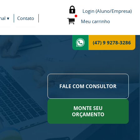
Login (Aluno/Empresa)
nal ▾
Contato
Meu carrinho
(47) 9 9278-3286
FALE COM CONSULTOR
MONTE SEU
ORÇAMENTO