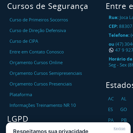
Cursos de Segurança
Entre 
Rua:
Joca L
Curso de Primeiros Socorros
CEP:
88307
Curso de Direção Defensiva
Telefone:
(
Curso de CIPA
ou
(47) 30
47 9 92
Entre em Contato Conosco
Horário d
Orçamento Cursos Online
Seg - Sex (
Orçamento Cursos Semipresenciais
Estado
Orçamento Cursos Presenciais
Plataforma
AC
AL
Informações Treinamento NR 10
ES
GO
LGPD
PA
PB
Keytron
RO
RR
Respeitamos sua privacidade
Encarregado DPO