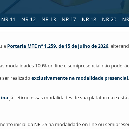
NR 11
NR 12
NR 13
NR 17
NR 18
NR 20
NR
ou a
Portaria MTE nº 1.259, de 15 de julho de 2026
, alteran
nas modalidades 100% on-line e semipresencial não poderão
á ser realizado
exclusivamente na modalidade presencial
rina
já retirou essas modalidades de sua plataforma e est
amento inicial da NR-35 na modalidade on-line ou semipres