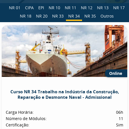
NR 01
CIPA
EPI
NR 10
NR 11
NR 12
NR 13
NR 17
NR 18
NR 20
NR 33
NR 34
NR 35
Outros
Online
Curso NR 34 Trabalho na Indústria da Construção,
Reparação e Desmonte Naval - Admissional
Carga Horária:
06h
Número de Módulos:
11
Certificação:
Sim