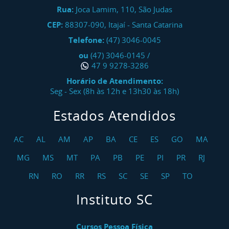
Rua:
Joca Lamim, 110, São Judas
CEP:
88307-090
,
Itajaí
-
Santa Catarina
Telefone:
(47) 3046-0045
ou
(47) 3046-0145
/
47 9 9278-3286
Horário de Atendimento:
Seg - Sex (8h às 12h e 13h30 às 18h)
Estados Atendidos
AC
AL
AM
AP
BA
CE
ES
GO
MA
MG
MS
MT
PA
PB
PE
PI
PR
RJ
RN
RO
RR
RS
SC
SE
SP
TO
Instituto SC
Cursos Pessoa Física