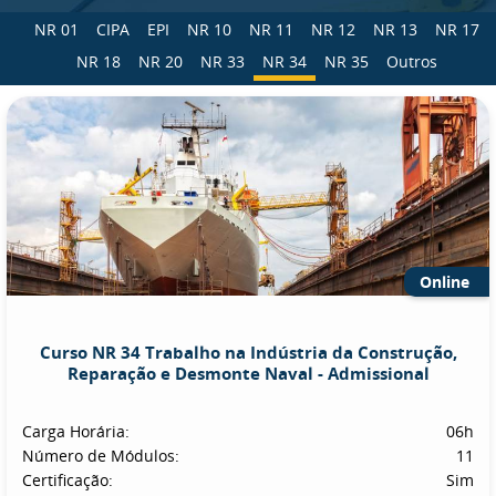
NR 01
CIPA
EPI
NR 10
NR 11
NR 12
NR 13
NR 17
NR 18
NR 20
NR 33
NR 34
NR 35
Outros
Online
Curso NR 34 Trabalho na Indústria da Construção,
Reparação e Desmonte Naval - Admissional
Carga Horária:
06h
Número de Módulos:
11
Certificação:
Sim