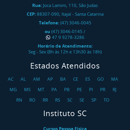
Rua:
Joca Lamim, 110, São Judas
CEP:
88307-090
,
Itajaí
-
Santa Catarina
Telefone:
(47) 3046-0045
ou
(47) 3046-0145
/
47 9 9278-3286
Horário de Atendimento:
Seg - Sex (8h às 12h e 13h30 às 18h)
Estados Atendidos
AC
AL
AM
AP
BA
CE
ES
GO
MA
MG
MS
MT
PA
PB
PE
PI
PR
RJ
RN
RO
RR
RS
SC
SE
SP
TO
Instituto SC
Cursos Pessoa Física