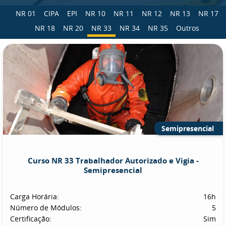
NR 01
CIPA
EPI
NR 10
NR 11
NR 12
NR 13
NR 17
NR 18
NR 20
NR 33
NR 34
NR 35
Outros
Semipresencial
Curso NR 33 Trabalhador Autorizado e Vigia -
Semipresencial
Carga Horária:
16h
Número de Módulos:
5
Certificação:
Sim