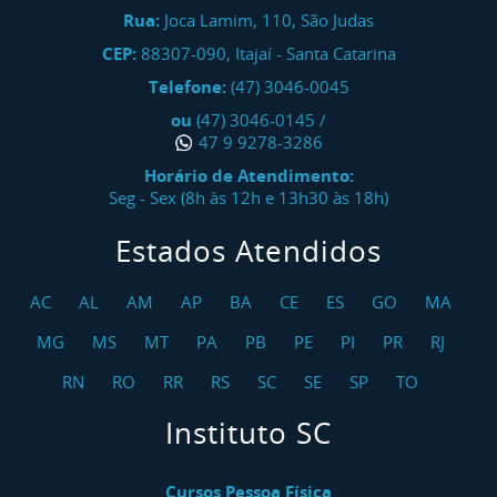
Rua:
Joca Lamim, 110, São Judas
CEP:
88307-090
,
Itajaí
-
Santa Catarina
Telefone:
(47) 3046-0045
ou
(47) 3046-0145
/
47 9 9278-3286
Horário de Atendimento:
Seg - Sex (8h às 12h e 13h30 às 18h)
Estados Atendidos
AC
AL
AM
AP
BA
CE
ES
GO
MA
MG
MS
MT
PA
PB
PE
PI
PR
RJ
RN
RO
RR
RS
SC
SE
SP
TO
Instituto SC
Cursos Pessoa Física