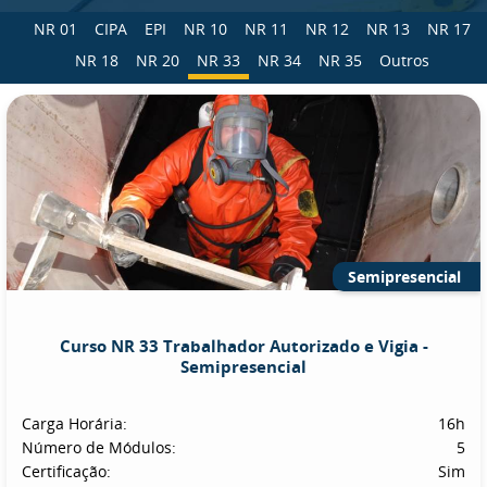
NR 01
CIPA
EPI
NR 10
NR 11
NR 12
NR 13
NR 17
NR 18
NR 20
NR 33
NR 34
NR 35
Outros
Semipresencial
Curso NR 33 Trabalhador Autorizado e Vigia -
Semipresencial
Carga Horária:
16h
Número de Módulos:
5
Certificação:
Sim