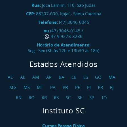
Rua:
Joca Lamim, 110, São Judas
CEP:
88307-090
,
Itajaí
-
Santa Catarina
Telefone:
(47) 3046-0045
ou
(47) 3046-0145
/
47 9 9278-3286
Horário de Atendimento:
Seg - Sex (8h às 12h e 13h30 às 18h)
Estados Atendidos
AC
AL
AM
AP
BA
CE
ES
GO
MA
MG
MS
MT
PA
PB
PE
PI
PR
RJ
RN
RO
RR
RS
SC
SE
SP
TO
Instituto SC
Cursos Pessoa Física