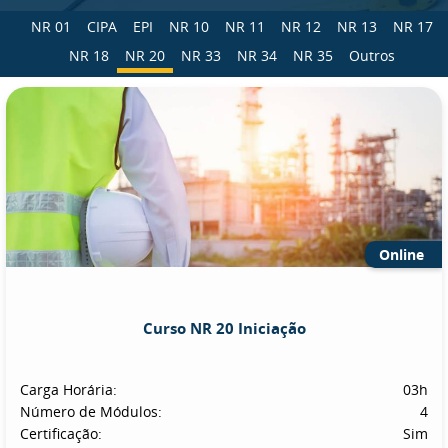
NR 01
CIPA
EPI
NR 10
NR 11
NR 12
NR 13
NR 17
NR 18
NR 20
NR 33
NR 34
NR 35
Outros
Online
Curso NR 20 Iniciação
Carga Horária:
03h
Número de Módulos:
4
Certificação:
Sim