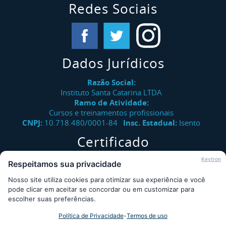
Redes Sociais
Dados Jurídicos
Razão Social:
Instituto Santa Catarina LTDA
Ramo de Atividade:
Cursos e treinamentos profissionais
CNPJ:
10.718.480/0001-84
Insc. Estadual:
Isento
Certificado
Verifique a autenticidade de certificados emitidos pelo
Keytron
Respeitamos sua privacidade
Instituto Santa Catarina.
Nosso site utiliza cookies para otimizar sua experiência e você
Consultar
pode clicar em aceitar se concordar ou em customizar para
escolher suas preferências.
Política de Privacidade
-
Termos de uso