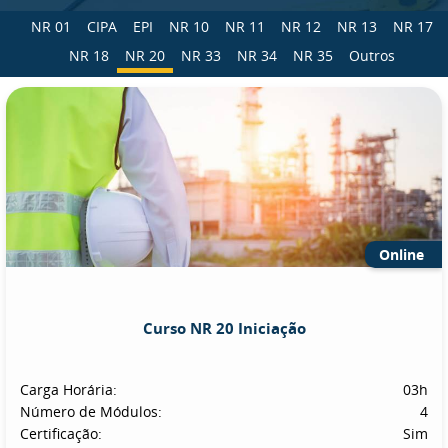
NR 01
CIPA
EPI
NR 10
NR 11
NR 12
NR 13
NR 17
NR 18
NR 20
NR 33
NR 34
NR 35
Outros
Online
Curso NR 20 Iniciação
Carga Horária:
03h
Número de Módulos:
4
Certificação:
Sim