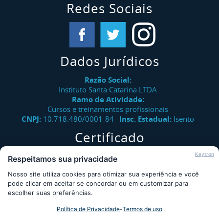
Redes Sociais
Dados Jurídicos
Razão Social:
Instituto Santa Catarina LTDA
Ramo de Atividade:
Cursos e treinamentos profissionais
CNPJ:
10.718.480/0001-84
Insc. Estadual:
Isento
Certificado
Verifique a autenticidade de certificados emitidos pelo
Keytron
Respeitamos sua privacidade
Instituto Santa Catarina.
Nosso site utiliza cookies para otimizar sua experiência e você
Consultar
pode clicar em aceitar se concordar ou em customizar para
escolher suas preferências.
Política de Privacidade
-
Termos de uso