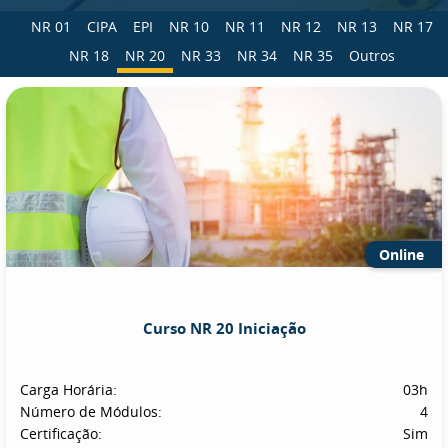
NR 01
CIPA
EPI
NR 10
NR 11
NR 12
NR 13
NR 17
NR 18
NR 20
NR 33
NR 34
NR 35
Outros
Online
Curso NR 20 Iniciação
Carga Horária:
03h
Número de Módulos:
4
Certificação:
Sim