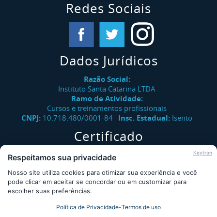
Redes Sociais
Dados Jurídicos
Razão Social:
Instituto Santa Catarina LTDA
Ramo de Atividade:
Cursos e treinamentos profissionais
CNPJ:
10.718.480/0001-84
Insc. Estadual:
Isento
Certificado
Verifique a autenticidade de certificados emitidos pelo
Keytron
Respeitamos sua privacidade
Instituto Santa Catarina.
Nosso site utiliza cookies para otimizar sua experiência e você
Consultar
pode clicar em aceitar se concordar ou em customizar para
escolher suas preferências.
Política de Privacidade
-
Termos de uso