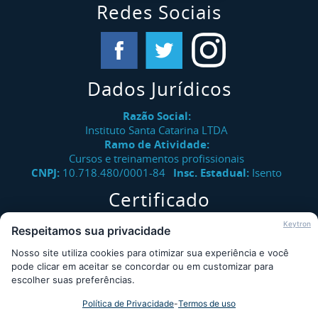
Redes Sociais
Dados Jurídicos
Razão Social:
Instituto Santa Catarina LTDA
Ramo de Atividade:
Cursos e treinamentos profissionais
CNPJ:
10.718.480/0001-84
Insc. Estadual:
Isento
Certificado
Verifique a autenticidade de certificados emitidos pelo
Keytron
Respeitamos sua privacidade
Instituto Santa Catarina.
Nosso site utiliza cookies para otimizar sua experiência e você
Consultar
pode clicar em aceitar se concordar ou em customizar para
escolher suas preferências.
Política de Privacidade
-
Termos de uso