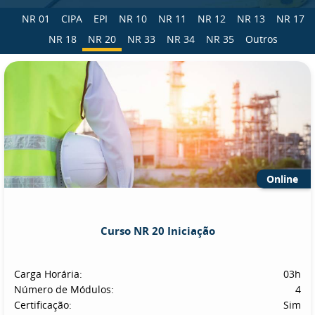
NR 01
CIPA
EPI
NR 10
NR 11
NR 12
NR 13
NR 17
NR 18
NR 20
NR 33
NR 34
NR 35
Outros
Online
Curso NR 20 Iniciação
Carga Horária:
03h
Número de Módulos:
4
Certificação:
Sim