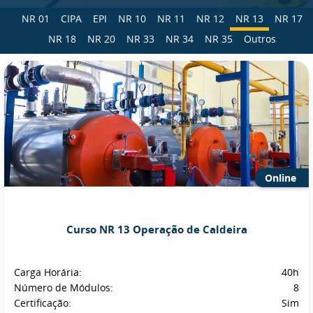
NR 01
CIPA
EPI
NR 10
NR 11
NR 12
NR 13
NR 17
NR 18
NR 20
NR 33
NR 34
NR 35
Outros
Online
Curso NR 13 Operação de Caldeira
Carga Horária:
40h
Número de Módulos:
8
Certificação:
Sim