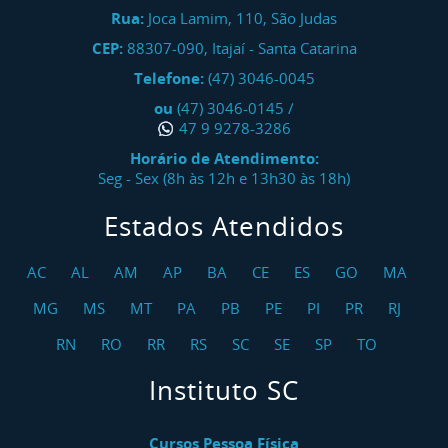
Rua:
Joca Lamim, 110, São Judas
CEP:
88307-090
,
Itajaí
-
Santa Catarina
Telefone:
(47) 3046-0045
ou
(47) 3046-0145
/
47 9 9278-3286
Horário de Atendimento:
Seg - Sex (8h às 12h e 13h30 às 18h)
Estados Atendidos
AC
AL
AM
AP
BA
CE
ES
GO
MA
MG
MS
MT
PA
PB
PE
PI
PR
RJ
RN
RO
RR
RS
SC
SE
SP
TO
Instituto SC
Cursos Pessoa Física