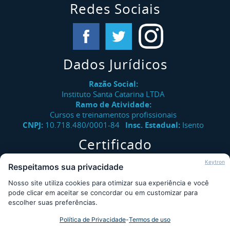
Redes Sociais
Dados Jurídicos
Razão Social:
Instituto Santa Catarina LTDA
Ramo de Atividade:
Cursos e treinamentos profissionais
CNPJ:
10.718.480/0001-84
Insc. Estadual:
Isento
Certificado
Verifique a autenticidade de certificados emitidos pelo
Keytron
Respeitamos sua privacidade
Instituto Santa Catarina.
Nosso site utiliza cookies para otimizar sua experiência e você
Consultar
pode clicar em aceitar se concordar ou em customizar para
escolher suas preferências.
Política de Privacidade
-
Termos de uso