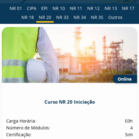
NR 01
CIPA
EPI
NR 10
NR 11
NR 12
NR 13
NR 17
NR 18
NR 20
NR 33
NR 34
NR 35
Outros
Online
Curso NR 20 Iniciação
Carga Horária:
03h
Número de Módulos:
4
Certificação:
Sim