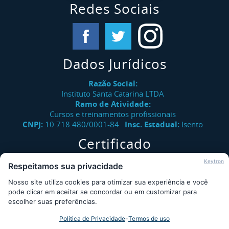
Redes Sociais
Dados Jurídicos
Razão Social:
Instituto Santa Catarina LTDA
Ramo de Atividade:
Cursos e treinamentos profissionais
CNPJ:
10.718.480/0001-84
Insc. Estadual:
Isento
Certificado
Verifique a autenticidade de certificados emitidos pelo
Keytron
Respeitamos sua privacidade
Instituto Santa Catarina.
Nosso site utiliza cookies para otimizar sua experiência e você
Consultar
pode clicar em aceitar se concordar ou em customizar para
escolher suas preferências.
Política de Privacidade
-
Termos de uso