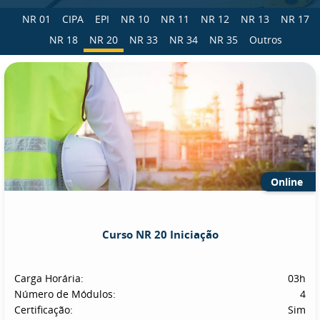
NR 01
CIPA
EPI
NR 10
NR 11
NR 12
NR 13
NR 17
NR 18
NR 20
NR 33
NR 34
NR 35
Outros
Online
Curso NR 20 Iniciação
Carga Horária:
03h
Número de Módulos:
4
Certificação:
Sim