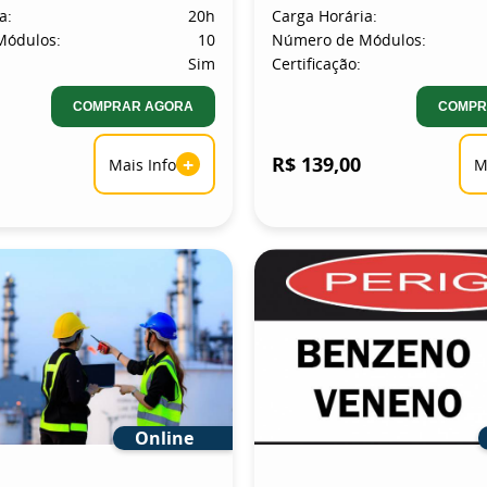
a:
20h
Carga Horária:
Módulos:
10
Número de Módulos:
Sim
Certificação:
COMPRAR AGORA
COMPR
+
R$ 139,00
Mais Info
M
Online