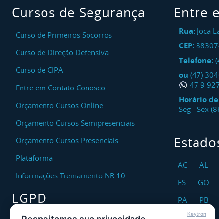
Cursos de Segurança
Entre 
Rua:
Joca L
Curso de Primeiros Socorros
CEP:
88307
Curso de Direção Defensiva
Telefone:
(
Curso de CIPA
ou
(47) 30
47 9 92
Entre em Contato Conosco
Horário d
Orçamento Cursos Online
Seg - Sex (
Orçamento Cursos Semipresenciais
Estado
Orçamento Cursos Presenciais
Plataforma
AC
AL
Informações Treinamento NR 10
ES
GO
LGPD
PA
PB
Keytron
RO
RR
Respeitamos sua privacidade