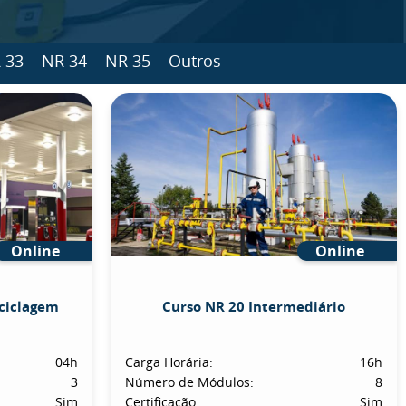
 33
NR 34
NR 35
Outros
Online
Online
eciclagem
Curso NR 20 Intermediário
04h
Carga Horária:
16h
3
Número de Módulos:
8
Sim
Certificação:
Sim