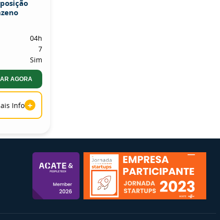
xposição
nzeno
04h
7
Sim
AR AGORA
+
ais Info