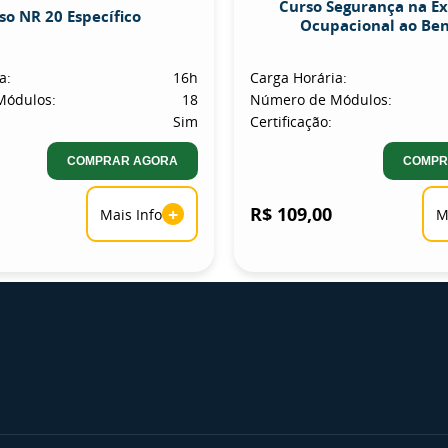
Curso Segurança na E
so NR 20 Específico
Ocupacional ao Be
a:
16h
Carga Horária:
Módulos:
18
Número de Módulos:
Sim
Certificação:
COMPRAR AGORA
COMPR
+
R$ 109,00
Mais Info
M