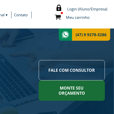
Login (Aluno/Empresa)
nal ▾
Contato
Meu carrinho
(47) 9 9278-3286
FALE COM CONSULTOR
MONTE SEU
ORÇAMENTO