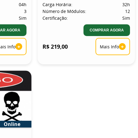
04h
Carga Horária:
32h
3
Número de Módulos:
12
Sim
Certificação:
Sim
AR AGORA
COMPRAR AGORA
+
R$ 219,00
+
ais Info
Mais Info
Online