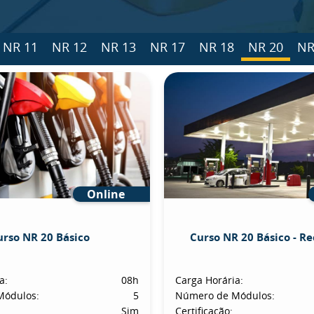
NR 11
NR 12
NR 13
NR 17
NR 18
NR 20
NR
Online
urso NR 20 Básico
Curso NR 20 Básico - R
a:
08h
Carga Horária:
Módulos:
5
Número de Módulos:
Sim
Certificação: