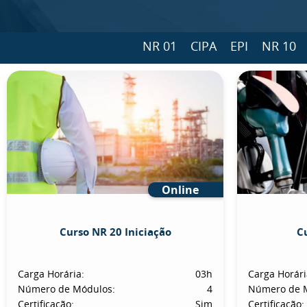
NR 01
CIPA
EPI
NR 10
Online
Curso NR 20 Iniciação
C
Carga Horária:
03h
Carga Horári
Número de Módulos:
4
Número de 
Certificação:
Sim
Certificação: