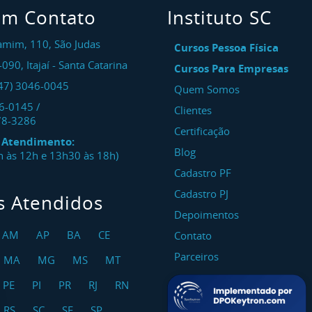
em Contato
Instituto SC
amim, 110, São Judas
Cursos Pessoa Física
-090
,
Itajaí
-
Santa Catarina
Cursos Para Empresas
47) 3046-0045
Quem Somos
46-0145
/
Clientes
78-3286
Certificação
e Atendimento:
Blog
8h às 12h e 13h30 às 18h)
Cadastro PF
Cadastro PJ
s Atendidos
Depoimentos
AM
AP
BA
CE
Contato
Parceiros
MA
MG
MS
MT
PE
PI
PR
RJ
RN
RS
SC
SE
SP