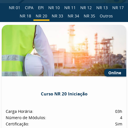
NR 01
CIPA
EPI
NR 10
NR 11
NR 12
NR 13
NR 17
NR 18
NR 20
NR 33
NR 34
NR 35
Outros
Online
Curso NR 20 Iniciação
Carga Horária:
03h
Número de Módulos:
4
Certificação:
Sim