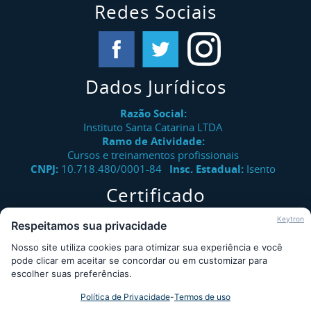
Redes Sociais
Dados Jurídicos
Razão Social:
Instituto Santa Catarina LTDA
Ramo de Atividade:
Cursos e treinamentos profissionais
CNPJ:
10.718.480/0001-84
Insc. Estadual:
Isento
Certificado
Verifique a autenticidade de certificados emitidos pelo
Keytron
Respeitamos sua privacidade
Instituto Santa Catarina.
Nosso site utiliza cookies para otimizar sua experiência e você
Consultar
pode clicar em aceitar se concordar ou em customizar para
escolher suas preferências.
Política de Privacidade
-
Termos de uso