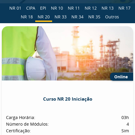
NR 01
CIPA
EPI
NR 10
NR 11
NR 12
NR 13
NR 17
NR 18
NR 20
NR 33
NR 34
NR 35
Outros
Online
Curso NR 20 Iniciação
Carga Horária:
03h
Número de Módulos:
4
Certificação:
Sim