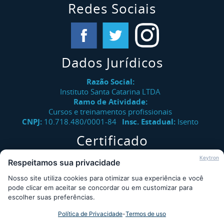
Redes Sociais
Dados Jurídicos
Razão Social:
Instituto Santa Catarina LTDA
Ramo de Atividade:
Cursos e treinamentos profissionais
CNPJ:
10.718.480/0001-84
Insc. Estadual:
Isento
Certificado
Verifique a autenticidade de certificados emitidos pelo
Keytron
Respeitamos sua privacidade
Instituto Santa Catarina.
Nosso site utiliza cookies para otimizar sua experiência e você
Consultar
pode clicar em aceitar se concordar ou em customizar para
escolher suas preferências.
Política de Privacidade
-
Termos de uso