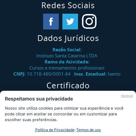
Redes Sociais
Dados Jurídicos
Razão Social:
Instituto Santa Catarina LTDA
Ramo de Atividade:
Cursos e treinamentos profissionais
CNPJ:
10.718.480/0001-84
Insc. Estadual:
Isento
Certificado
Verifique a autenticidade de certificados emitidos pelo
Keytron
Respeitamos sua privacidade
Instituto Santa Catarina.
Nosso site utiliza cookies para otimizar sua experiência e você
Consultar
pode clicar em aceitar se concordar ou em customizar para
escolher suas preferências.
Política de Privacidade
-
Termos de uso