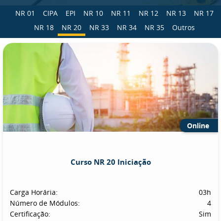
NR 01
CIPA
EPI
NR 10
NR 11
NR 12
NR 13
NR 17
NR 18
NR 20
NR 33
NR 34
NR 35
Outros
Online
Curso NR 20 Iniciação
Carga Horária:
03h
Número de Módulos:
4
Certificação:
Sim