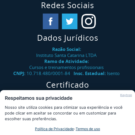
Redes Sociais
Dados Jurídicos
Razão Social:
Instituto Santa Catarina LTDA
Ramo de Atividade:
Cursos e treinamentos profissionais
CNPJ:
10.718.480/0001-84
Insc. Estadual:
Isento
Certificado
Verifique a autenticidade de certificados emitidos pelo
Keytron
Respeitamos sua privacidade
Instituto Santa Catarina.
Nosso site utiliza cookies para otimizar sua experiência e você
Consultar
pode clicar em aceitar se concordar ou em customizar para
escolher suas preferências.
Política de Privacidade
-
Termos de uso