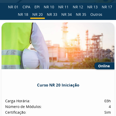
NR 01
CIPA
EPI
NR 10
NR 11
NR 12
NR 13
NR 17
NR 18
NR 20
NR 33
NR 34
NR 35
Outros
Online
Curso NR 20 Iniciação
Carga Horária:
03h
Número de Módulos:
4
Certificação:
Sim