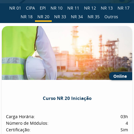
NR 01
CIPA
EPI
NR 10
NR 11
NR 12
NR 13
NR 17
NR 18
NR 20
NR 33
NR 34
NR 35
Outros
Online
Curso NR 20 Iniciação
Carga Horária:
03h
Número de Módulos:
4
Certificação:
Sim