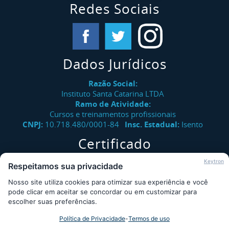
Redes Sociais
Dados Jurídicos
Razão Social:
Instituto Santa Catarina LTDA
Ramo de Atividade:
Cursos e treinamentos profissionais
CNPJ:
10.718.480/0001-84
Insc. Estadual:
Isento
Certificado
Verifique a autenticidade de certificados emitidos pelo
Keytron
Respeitamos sua privacidade
Instituto Santa Catarina.
Nosso site utiliza cookies para otimizar sua experiência e você
Consultar
pode clicar em aceitar se concordar ou em customizar para
escolher suas preferências.
Política de Privacidade
-
Termos de uso