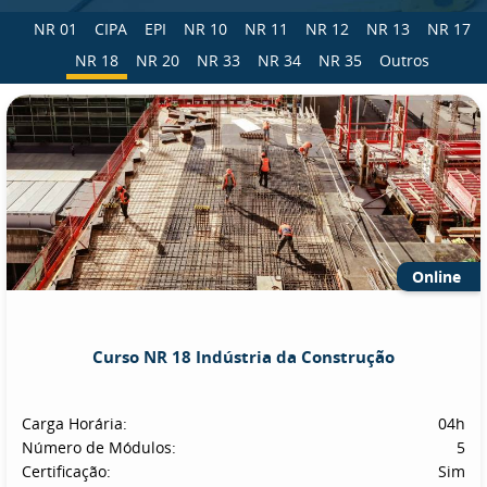
NR 01
CIPA
EPI
NR 10
NR 11
NR 12
NR 13
NR 17
NR 18
NR 20
NR 33
NR 34
NR 35
Outros
Online
Curso NR 18 Indústria da Construção
Carga Horária:
04h
Número de Módulos:
5
Certificação:
Sim