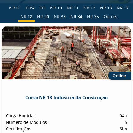
NR 01
CIPA
EPI
NR 10
NR 11
NR 12
NR 13
NR 17
NR 18
NR 20
NR 33
NR 34
NR 35
Outros
Online
Curso NR 18 Indústria da Construção
Carga Horária:
04h
Número de Módulos:
5
Certificação:
Sim