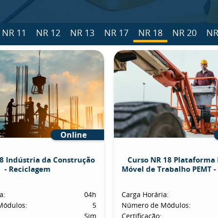
NR 11
NR 12
NR 13
NR 17
NR 18
NR 20
NR
Online
8 Indústria da Construção
Curso NR 18 Plataforma 
- Reciclagem
Móvel de Trabalho PEMT -
a:
04h
Carga Horária:
Módulos:
5
Número de Módulos:
Sim
Certificação: