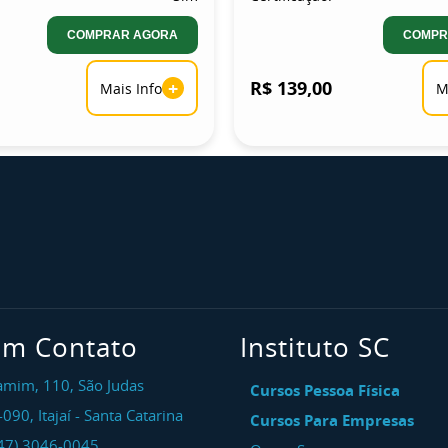
COMPRAR AGORA
COMPR
+
R$ 139,00
Mais Info
M
em Contato
Instituto SC
amim, 110, São Judas
Cursos Pessoa Física
-090
,
Itajaí
-
Santa Catarina
Cursos Para Empresas
47) 3046-0045