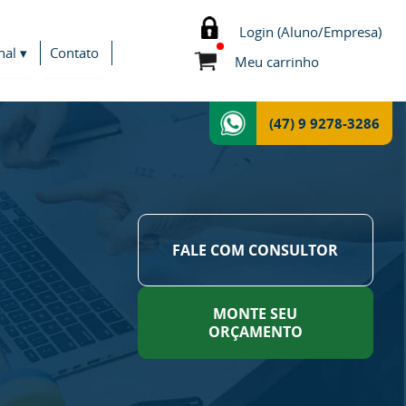
Login (Aluno/Empresa)
nal ▾
Contato
Meu carrinho
(47) 9 9278-3286
FALE COM CONSULTOR
MONTE SEU
ORÇAMENTO