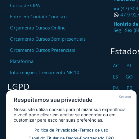
Curso de CIPA
ou
(47) 30
47 9 92
Entre em Contato Conosco
Horário d
Orçamento Cursos Online
Seg - Sex (
Orçamento Cursos Semipresenciais
Estado
Orçamento Cursos Presenciais
Plataforma
AC
AL
Informações Treinamento NR 10
ES
GO
LGPD
PA
PB
Keytron
RO
RR
Respeitamos sua privacidade
Encarregado DPO
Nosso site utiliza cookies para otimizar sua experiência
TO
Canal de Atendimento ao Titular dos
e você pode clicar em aceitar se concordar ou em
Dados
customizar para escolher suas preferências.
Política de Privacidade
Política de Privacidade
-
Termos de uso
Canal do Titular de Dados
-
Encarregado DPO