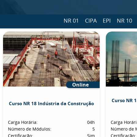
NR 01
CIPA
EPI
NR 10
Online
Curso NR 1
Curso NR 18 Indústria da Construção
Carga Horária:
04h
Carga Horári
Número de Módulos:
5
Número de 
Certificação:
Sim
Certificação: