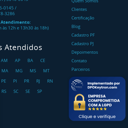
Quem Somos
46-0145
/
Clientes
78-3286
Certificação
e Atendimento:
Blog
8h às 12h e 13h30 às 18h)
Cadastro PF
Cadastro PJ
s Atendidos
Depoimentos
AM
AP
BA
CE
Contato
Parceiros
MA
MG
MS
MT
PE
PI
PR
RJ
RN
RS
SC
SE
SP