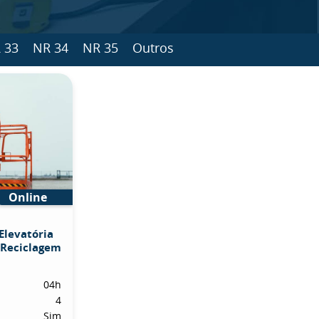
 33
NR 34
NR 35
Outros
Online
Elevatória
 Reciclagem
04h
4
Sim