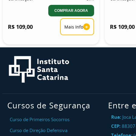
COMPRAR AGORA
R$ 109,00
+
R$ 109,00
Mais Info
Cursos de Segurança
Entre 
Rua:
Joca L
Curso de Primeiros Socorros
CEP:
88307
Curso de Direção Defensiva
Telefone:
(