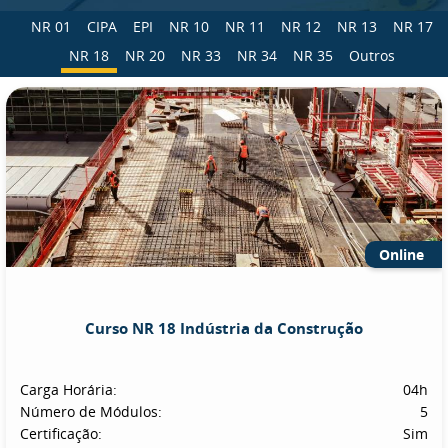
NR 01
CIPA
EPI
NR 10
NR 11
NR 12
NR 13
NR 17
NR 18
NR 20
NR 33
NR 34
NR 35
Outros
Online
Curso NR 18 Indústria da Construção
Carga Horária:
04h
Número de Módulos:
5
Certificação:
Sim