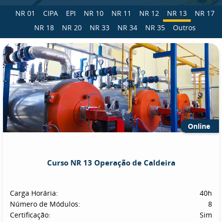
NR 01
CIPA
EPI
NR 10
NR 11
NR 12
NR 13
NR 17
NR 18
NR 20
NR 33
NR 34
NR 35
Outros
Online
Curso NR 13 Operação de Caldeira
Carga Horária:
40h
Número de Módulos:
8
Certificação:
Sim