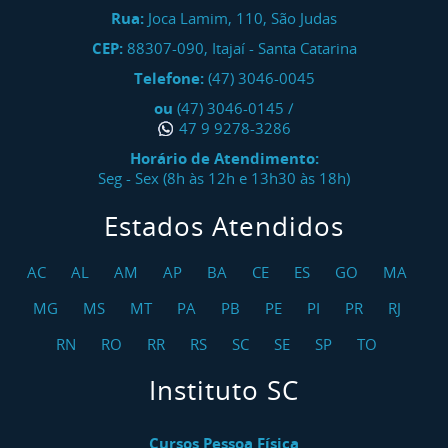
Rua:
Joca Lamim, 110, São Judas
CEP:
88307-090
,
Itajaí
-
Santa Catarina
Telefone:
(47) 3046-0045
ou
(47) 3046-0145
/
47 9 9278-3286
Horário de Atendimento:
Seg - Sex (8h às 12h e 13h30 às 18h)
Estados Atendidos
AC
AL
AM
AP
BA
CE
ES
GO
MA
MG
MS
MT
PA
PB
PE
PI
PR
RJ
RN
RO
RR
RS
SC
SE
SP
TO
Instituto SC
Cursos Pessoa Física