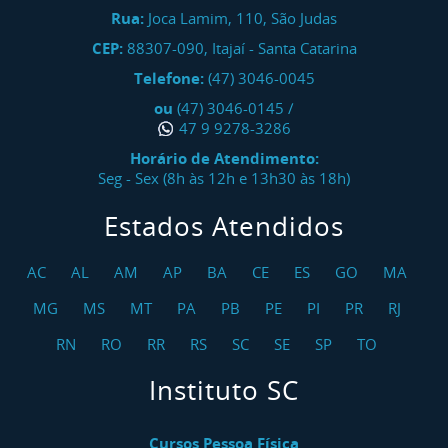
Rua:
Joca Lamim, 110, São Judas
CEP:
88307-090
,
Itajaí
-
Santa Catarina
Telefone:
(47) 3046-0045
ou
(47) 3046-0145
/
47 9 9278-3286
Horário de Atendimento:
Seg - Sex (8h às 12h e 13h30 às 18h)
Estados Atendidos
AC
AL
AM
AP
BA
CE
ES
GO
MA
MG
MS
MT
PA
PB
PE
PI
PR
RJ
RN
RO
RR
RS
SC
SE
SP
TO
Instituto SC
Cursos Pessoa Física