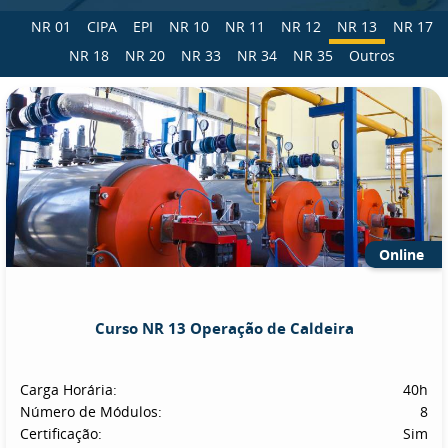
NR 01
CIPA
EPI
NR 10
NR 11
NR 12
NR 13
NR 17
NR 18
NR 20
NR 33
NR 34
NR 35
Outros
Online
Curso NR 13 Operação de Caldeira
Carga Horária:
40h
Número de Módulos:
8
Certificação:
Sim