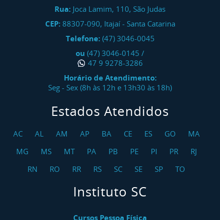
Rua:
Joca Lamim, 110, São Judas
CEP:
88307-090
,
Itajaí
-
Santa Catarina
Telefone:
(47) 3046-0045
ou
(47) 3046-0145
/
47 9 9278-3286
Horário de Atendimento:
Seg - Sex (8h às 12h e 13h30 às 18h)
Estados Atendidos
AC
AL
AM
AP
BA
CE
ES
GO
MA
MG
MS
MT
PA
PB
PE
PI
PR
RJ
RN
RO
RR
RS
SC
SE
SP
TO
Instituto SC
Cursos Pessoa Física