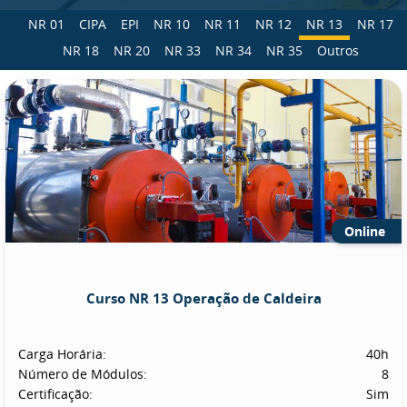
NR 01
CIPA
EPI
NR 10
NR 11
NR 12
NR 13
NR 17
NR 18
NR 20
NR 33
NR 34
NR 35
Outros
Online
Curso NR 13 Operação de Caldeira
Carga Horária:
40h
Número de Módulos:
8
Certificação:
Sim