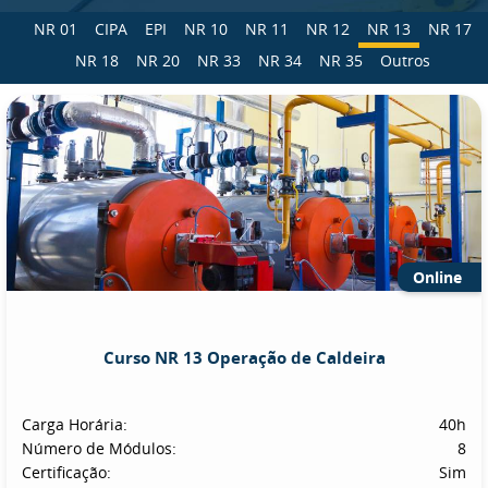
NR 01
CIPA
EPI
NR 10
NR 11
NR 12
NR 13
NR 17
NR 18
NR 20
NR 33
NR 34
NR 35
Outros
Online
Curso NR 13 Operação de Caldeira
Carga Horária:
40h
Número de Módulos:
8
Certificação:
Sim