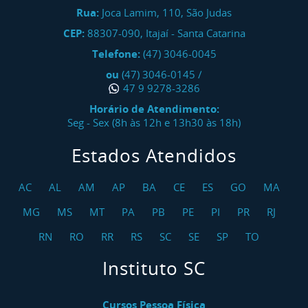
Rua:
Joca Lamim, 110, São Judas
CEP:
88307-090
,
Itajaí
-
Santa Catarina
Telefone:
(47) 3046-0045
ou
(47) 3046-0145
/
47 9 9278-3286
Horário de Atendimento:
Seg - Sex (8h às 12h e 13h30 às 18h)
Estados Atendidos
AC
AL
AM
AP
BA
CE
ES
GO
MA
MG
MS
MT
PA
PB
PE
PI
PR
RJ
RN
RO
RR
RS
SC
SE
SP
TO
Instituto SC
Cursos Pessoa Física