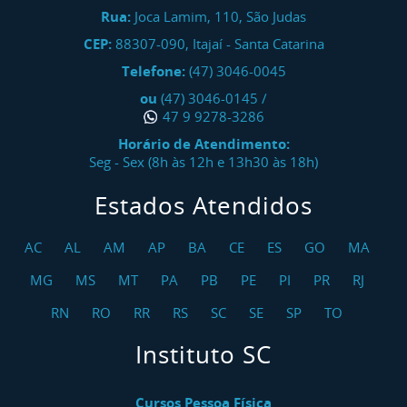
Rua:
Joca Lamim, 110, São Judas
CEP:
88307-090
,
Itajaí
-
Santa Catarina
Telefone:
(47) 3046-0045
ou
(47) 3046-0145
/
47 9 9278-3286
Horário de Atendimento:
Seg - Sex (8h às 12h e 13h30 às 18h)
Estados Atendidos
AC
AL
AM
AP
BA
CE
ES
GO
MA
MG
MS
MT
PA
PB
PE
PI
PR
RJ
RN
RO
RR
RS
SC
SE
SP
TO
Instituto SC
Cursos Pessoa Física