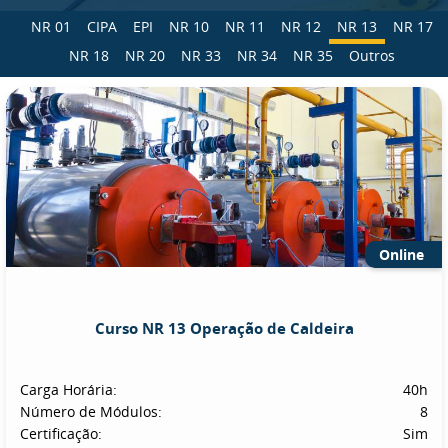
NR 01
CIPA
EPI
NR 10
NR 11
NR 12
NR 13
NR 17
NR 18
NR 20
NR 33
NR 34
NR 35
Outros
Online
Curso NR 13 Operação de Caldeira
Carga Horária:
40h
Número de Módulos:
8
Certificação:
Sim