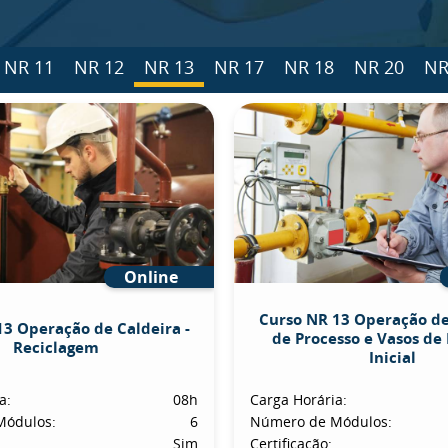
NR 11
NR 12
NR 13
NR 17
NR 18
NR 20
NR
Online
Curso NR 13 Operação d
13 Operação de Caldeira -
de Processo e Vasos de 
Reciclagem
Inicial
a:
08h
Carga Horária:
Módulos:
6
Número de Módulos:
Sim
Certificação: