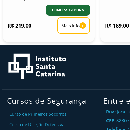
COMPRAR AGORA
R$ 219,00
+
R$ 189,00
Mais Info
Cursos de Segurança
Entre 
Rua:
Joca L
Curso de Primeiros Socorros
CEP:
88307
Curso de Direção Defensiva
Telefone:
(