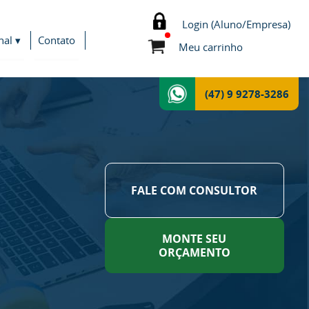
Login (Aluno/Empresa)
nal ▾
Contato
Meu carrinho
(47) 9 9278-3286
FALE COM CONSULTOR
MONTE SEU
ORÇAMENTO