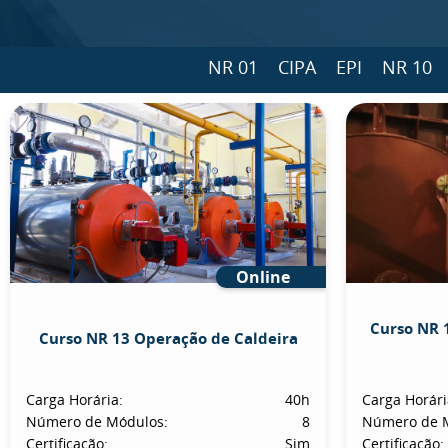
NR 01
CIPA
EPI
NR 10
Online
Curso NR 
Curso NR 13 Operação de Caldeira
Carga Horária:
40h
Carga Horári
Número de Módulos:
8
Número de 
Certificação:
Sim
Certificação: