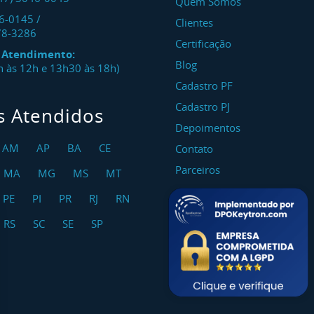
Quem Somos
46-0145
/
Clientes
78-3286
Certificação
e Atendimento:
Blog
8h às 12h e 13h30 às 18h)
Cadastro PF
Cadastro PJ
s Atendidos
Depoimentos
AM
AP
BA
CE
Contato
Parceiros
MA
MG
MS
MT
PE
PI
PR
RJ
RN
RS
SC
SE
SP