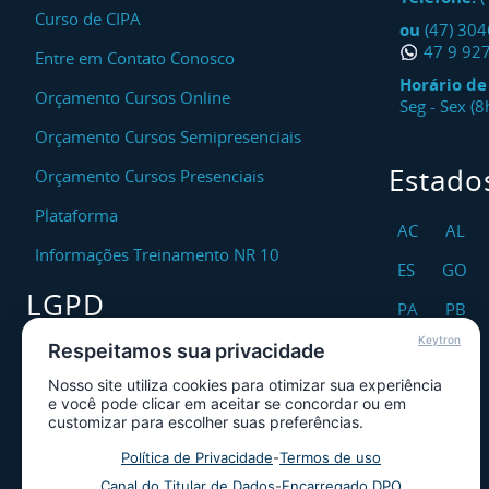
Curso de CIPA
ou
(47) 30
47 9 92
Entre em Contato Conosco
Horário d
Orçamento Cursos Online
Seg - Sex (
Orçamento Cursos Semipresenciais
Estado
Orçamento Cursos Presenciais
Plataforma
AC
AL
Informações Treinamento NR 10
ES
GO
LGPD
PA
PB
Keytron
RO
RR
Respeitamos sua privacidade
Encarregado DPO
Nosso site utiliza cookies para otimizar sua experiência
TO
Canal de Atendimento ao Titular dos
e você pode clicar em aceitar se concordar ou em
Dados
customizar para escolher suas preferências.
Política de Privacidade
Política de Privacidade
-
Termos de uso
Canal do Titular de Dados
-
Encarregado DPO