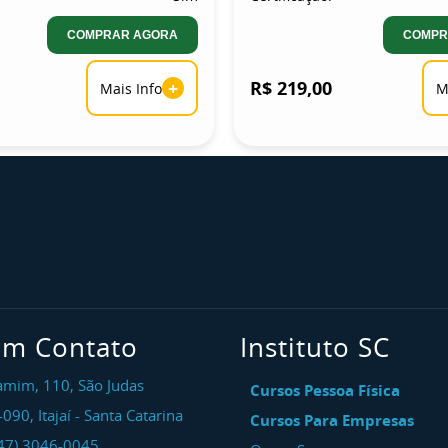
COMPRAR AGORA
COMPR
+
R$ 219,00
Mais Info
M
em Contato
Instituto SC
amim, 110, São Judas
Cursos Pessoa Física
-090
,
Itajaí
-
Santa Catarina
Cursos Para Empresas
47) 3046-0045