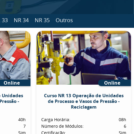
 33
NR 34
NR 35
Outros
Online
Online
e Unidades
Curso NR 13 Operação de Unidades
Pressão -
de Processo e Vasos de Pressão -
Reciclagem
40h
Carga Horária:
08h
7
Número de Módulos:
6
Sim
Certificação:
Sim