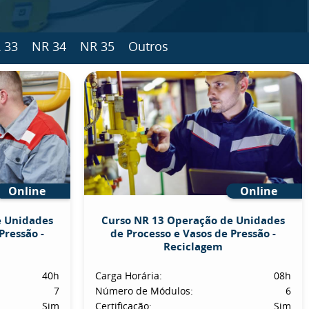
 33
NR 34
NR 35
Outros
Online
Online
e Unidades
Curso NR 13 Operação de Unidades
Pressão -
de Processo e Vasos de Pressão -
Reciclagem
40h
Carga Horária:
08h
7
Número de Módulos:
6
Sim
Certificação:
Sim