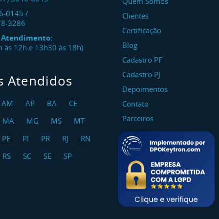
Quem Somos
46-0145
/
Clientes
78-3286
Certificação
e Atendimento:
Blog
8h às 12h e 13h30 às 18h)
Cadastro PF
Cadastro PJ
s Atendidos
Depoimentos
AM
AP
BA
CE
Contato
Parceiros
MA
MG
MS
MT
PE
PI
PR
RJ
RN
RS
SC
SE
SP