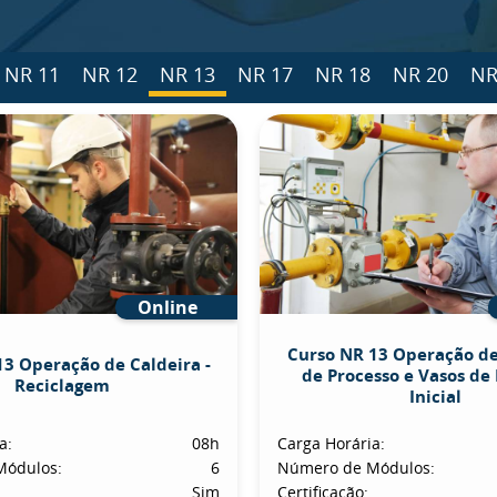
NR 11
NR 12
NR 13
NR 17
NR 18
NR 20
NR
Online
Curso NR 13 Operação d
13 Operação de Caldeira -
de Processo e Vasos de 
Reciclagem
Inicial
a:
08h
Carga Horária:
Módulos:
6
Número de Módulos:
Sim
Certificação: