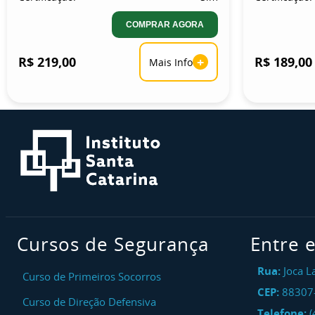
COMPRAR AGORA
R$ 219,00
+
R$ 189,00
Mais Info
Cursos de Segurança
Entre 
Rua:
Joca L
Curso de Primeiros Socorros
CEP:
88307
Curso de Direção Defensiva
Telefone:
(