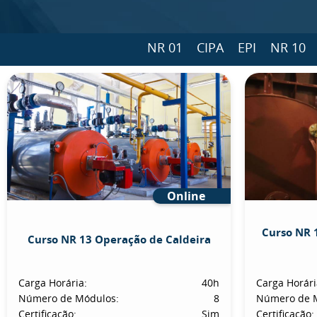
NR 01
CIPA
EPI
NR 10
Online
Curso NR 
Curso NR 13 Operação de Caldeira
Carga Horária:
40h
Carga Horári
Número de Módulos:
8
Número de 
Certificação:
Sim
Certificação: