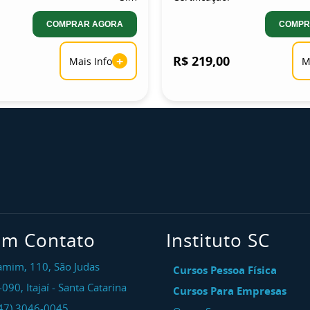
COMPRAR AGORA
COMPR
+
R$ 219,00
Mais Info
M
em Contato
Instituto SC
amim, 110, São Judas
Cursos Pessoa Física
-090
,
Itajaí
-
Santa Catarina
Cursos Para Empresas
47) 3046-0045