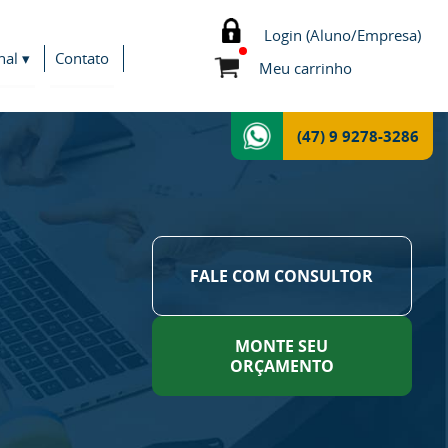
Login (Aluno/Empresa)
nal ▾
Contato
Meu carrinho
(47) 9 9278-3286
FALE COM CONSULTOR
MONTE SEU
ORÇAMENTO