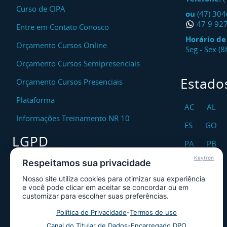
Curso de CIPA
ou
(47) 30
47 9 92
Entre em Contato Conosco
Horário d
Orçamento Cursos Online
Seg - Sex (
Orçamento Cursos Semipresenciais
Estado
Orçamento Cursos Presenciais
Plataforma
AC
AL
Informações Treinamento NR 10
ES
GO
LGPD
PA
PB
Keytron
RO
RR
Respeitamos sua privacidade
Encarregado DPO
Nosso site utiliza cookies para otimizar sua experiência
TO
Canal de Atendimento ao Titular dos
e você pode clicar em aceitar se concordar ou em
Dados
customizar para escolher suas preferências.
Política de Privacidade
Política de Privacidade
-
Termos de uso
Canal do Titular de Dados
-
Encarregado DPO