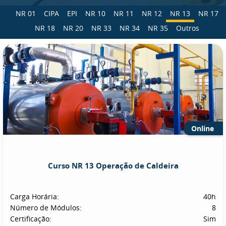
NR 01
CIPA
EPI
NR 10
NR 11
NR 12
NR 13
NR 17
NR 18
NR 20
NR 33
NR 34
NR 35
Outros
Online
Curso NR 13 Operação de Caldeira
Carga Horária:
40h
Número de Módulos:
8
Certificação:
Sim