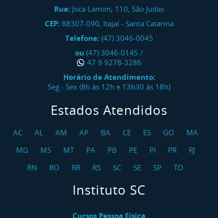
Rua:
Joca Lamim, 110, São Judas
CEP:
88307-090
,
Itajaí
-
Santa Catarina
Telefone:
(47) 3046-0045
ou
(47) 3046-0145
/
47 9 9278-3286
Horário de Atendimento:
Seg - Sex (8h às 12h e 13h30 às 18h)
Estados Atendidos
AC
AL
AM
AP
BA
CE
ES
GO
MA
MG
MS
MT
PA
PB
PE
PI
PR
RJ
RN
RO
RR
RS
SC
SE
SP
TO
Instituto SC
Cursos Pessoa Física