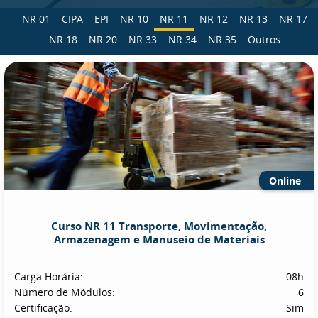
NR 01
CIPA
EPI
NR 10
NR 11
NR 12
NR 13
NR 17
NR 18
NR 20
NR 33
NR 34
NR 35
Outros
Online
Curso NR 11 Transporte, Movimentação,
Armazenagem e Manuseio de Materiais
Carga Horária:
08h
Número de Módulos:
6
Certificação:
Sim