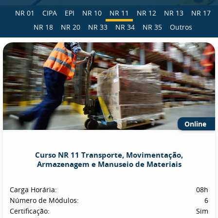
NR 01
CIPA
EPI
NR 10
NR 11
NR 12
NR 13
NR 17
NR 18
NR 20
NR 33
NR 34
NR 35
Outros
Online
Curso NR 11 Transporte, Movimentação,
Armazenagem e Manuseio de Materiais
Carga Horária:
08h
Número de Módulos:
6
Certificação:
Sim