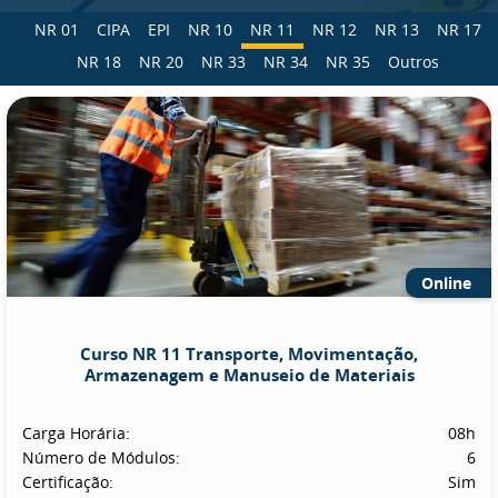
NR 01
CIPA
EPI
NR 10
NR 11
NR 12
NR 13
NR 17
NR 18
NR 20
NR 33
NR 34
NR 35
Outros
Online
Curso NR 11 Transporte, Movimentação,
Armazenagem e Manuseio de Materiais
Carga Horária:
08h
Número de Módulos:
6
Certificação:
Sim