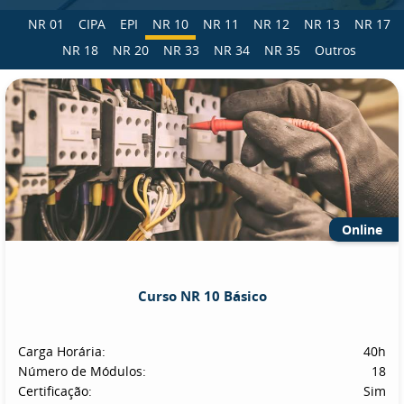
NR 01
CIPA
EPI
NR 10
NR 11
NR 12
NR 13
NR 17
NR 18
NR 20
NR 33
NR 34
NR 35
Outros
Online
Curso NR 10 Básico
Carga Horária:
40h
Número de Módulos:
18
Certificação:
Sim