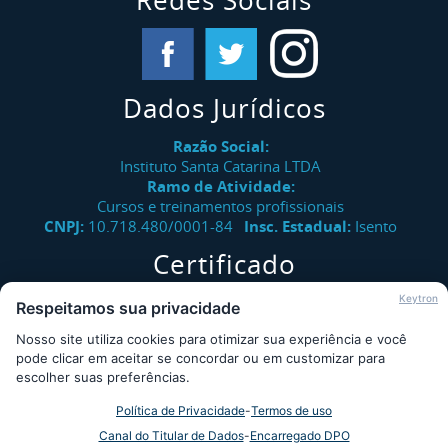
Redes Sociais
Dados Jurídicos
Razão Social:
Instituto Santa Catarina LTDA
Ramo de Atividade:
Cursos e treinamentos profissionais
CNPJ:
10.718.480/0001-84
Insc. Estadual:
Isento
Certificado
Verifique a autenticidade de certificados emitidos pelo
Keytron
Respeitamos sua privacidade
Instituto Santa Catarina.
Nosso site utiliza cookies para otimizar sua experiência e você
Consultar
pode clicar em aceitar se concordar ou em customizar para
escolher suas preferências.
Política de Privacidade
-
Termos de uso
Desde 2009 - Instituto Santa Catarina © - Todos os direitos
Canal do Titular de Dados
-
Encarregado DPO