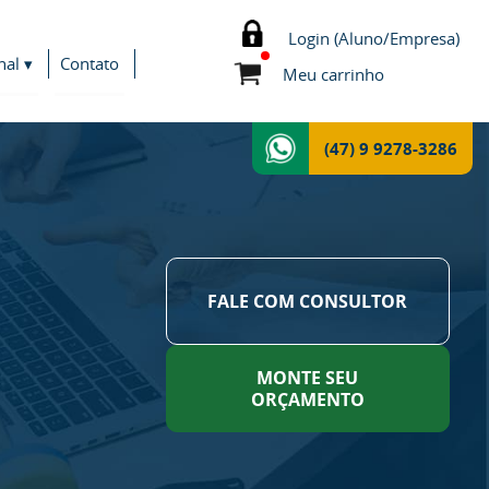
Login (Aluno/Empresa)
nal ▾
Contato
Meu carrinho
(47) 9 9278-3286
FALE COM CONSULTOR
MONTE SEU
ORÇAMENTO