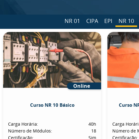
NR 01
CIPA
EPI
NR 10
Online
Curso NR 10 Básico
Curso NR
Carga Horária:
40h
Carga Horári
Número de Módulos:
18
Número de 
Certificação:
Sim
Certificação: