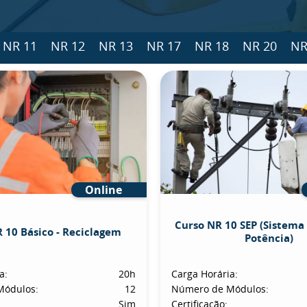
NR 11
NR 12
NR 13
NR 17
NR 18
NR 20
NR
Online
Curso NR 10 SEP (Sistema 
 10 Básico - Reciclagem
Potência)
a:
20h
Carga Horária:
Módulos:
12
Número de Módulos:
Sim
Certificação: