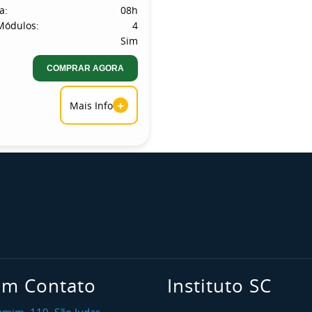
a:
08h
Módulos:
4
Sim
COMPRAR AGORA
+
Mais Info
em Contato
Instituto SC