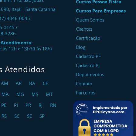
amim, 110, São Judas
Cursos Pessoa Física
-090
,
Itajaí
-
Santa Catarina
Cursos Para Empresas
47) 3046-0045
Quem Somos
46-0145
/
Clientes
78-3286
Certificação
e Atendimento:
Blog
8h às 12h e 13h30 às 18h)
Cadastro PF
Cadastro PJ
s Atendidos
Depoimentos
AM
AP
BA
CE
Contato
Parceiros
MA
MG
MS
MT
PE
PI
PR
RJ
RN
RS
SC
SE
SP