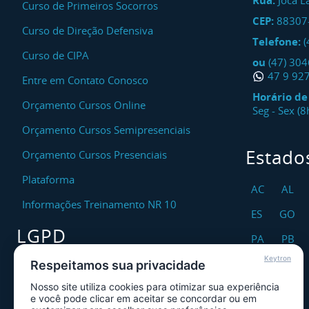
Rua:
Joca L
Curso de Primeiros Socorros
CEP:
88307
Curso de Direção Defensiva
Telefone:
(
Curso de CIPA
ou
(47) 30
47 9 92
Entre em Contato Conosco
Horário d
Orçamento Cursos Online
Seg - Sex (
Orçamento Cursos Semipresenciais
Estado
Orçamento Cursos Presenciais
Plataforma
AC
AL
Informações Treinamento NR 10
ES
GO
LGPD
PA
PB
Keytron
RO
RR
Respeitamos sua privacidade
Encarregado DPO
Nosso site utiliza cookies para otimizar sua experiência
TO
Canal de Atendimento ao Titular dos
e você pode clicar em aceitar se concordar ou em
Dados