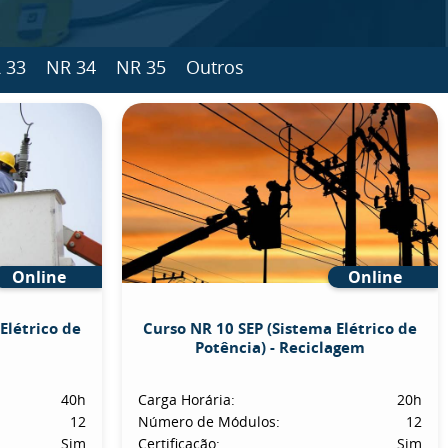
 33
NR 34
NR 35
Outros
Online
Online
Elétrico de
Curso NR 10 SEP (Sistema Elétrico de
Potência) - Reciclagem
40h
Carga Horária:
20h
12
Número de Módulos:
12
Sim
Certificação:
Sim