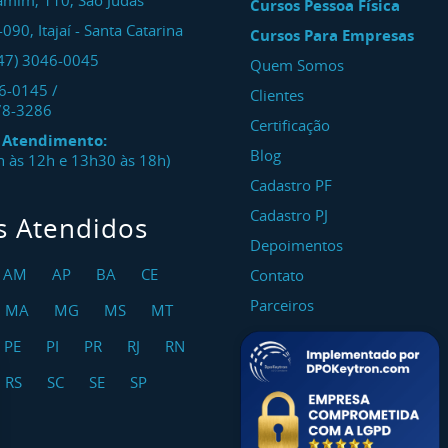
amim, 110, São Judas
Cursos Pessoa Física
-090
,
Itajaí
-
Santa Catarina
Cursos Para Empresas
47) 3046-0045
Quem Somos
46-0145
/
Clientes
78-3286
Certificação
e Atendimento:
Blog
8h às 12h e 13h30 às 18h)
Cadastro PF
Cadastro PJ
s Atendidos
Depoimentos
AM
AP
BA
CE
Contato
Parceiros
MA
MG
MS
MT
PE
PI
PR
RJ
RN
RS
SC
SE
SP