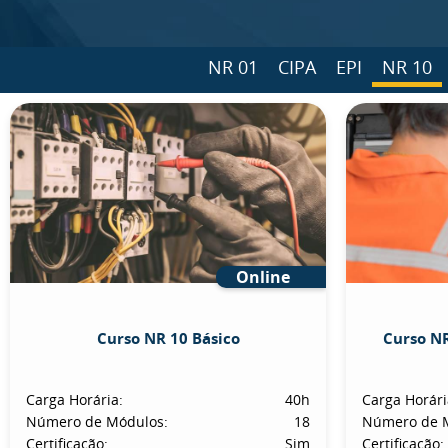
NR 01
CIPA
EPI
NR 10
Online
Curso NR 10 Básico
Curso NR
Carga Horária:
40h
Carga Horári
Número de Módulos:
18
Número de 
Certificação:
Sim
Certificação: