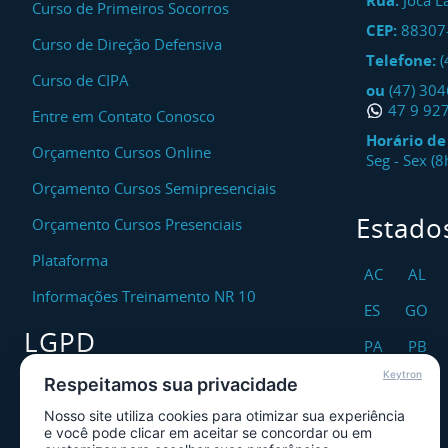
Rua:
Joca L
Curso de Primeiros Socorros
CEP:
88307
Curso de Direção Defensiva
Telefone:
(
Curso de CIPA
ou
(47) 30
47 9 92
Entre em Contato Conosco
Horário d
Orçamento Cursos Online
Seg - Sex (
Orçamento Cursos Semipresenciais
Estado
Orçamento Cursos Presenciais
Plataforma
AC
AL
Informações Treinamento NR 10
ES
GO
LGPD
PA
PB
Keytron
RO
RR
Respeitamos sua privacidade
Encarregado DPO
Nosso site utiliza cookies para otimizar sua experiência
TO
Canal de Atendimento ao Titular dos
e você pode clicar em aceitar se concordar ou em
Dados