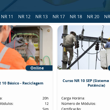
NR 11
NR 12
NR 13
NR 17
NR 18
NR 20
NR
Online
Curso NR 10 SEP (Sistema 
 10 Básico - Reciclagem
Potência)
a:
20h
Carga Horária:
Módulos:
12
Número de Módulos:
Sim
Certificação: