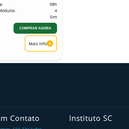
a:
08h
Módulos:
4
Sim
COMPRAR AGORA
+
Mais Info
em Contato
Instituto SC