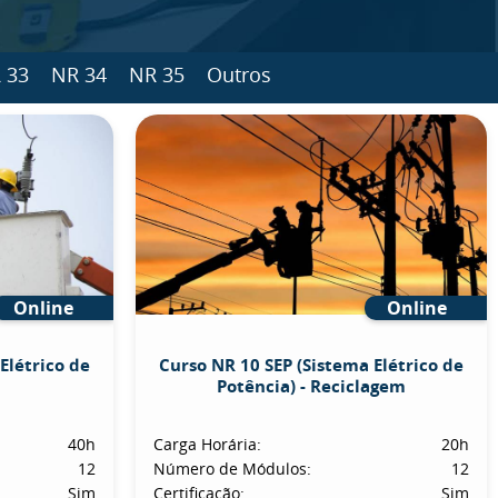
 33
NR 34
NR 35
Outros
Online
Online
Elétrico de
Curso NR 10 SEP (Sistema Elétrico de
Potência) - Reciclagem
40h
Carga Horária:
20h
12
Número de Módulos:
12
Sim
Certificação:
Sim