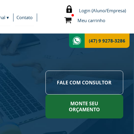
Login (Aluno/Empresa)
nal ▾
Contato
Meu carrinho
(47) 9 9278-3286
FALE COM CONSULTOR
MONTE SEU
ORÇAMENTO