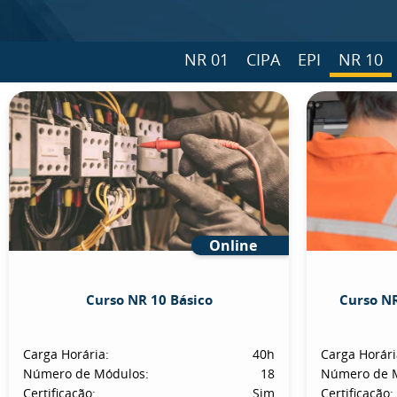
NR 01
CIPA
EPI
NR 10
Online
Curso NR 10 Básico
Curso NR
Carga Horária:
40h
Carga Horári
Número de Módulos:
18
Número de 
Certificação:
Sim
Certificação: