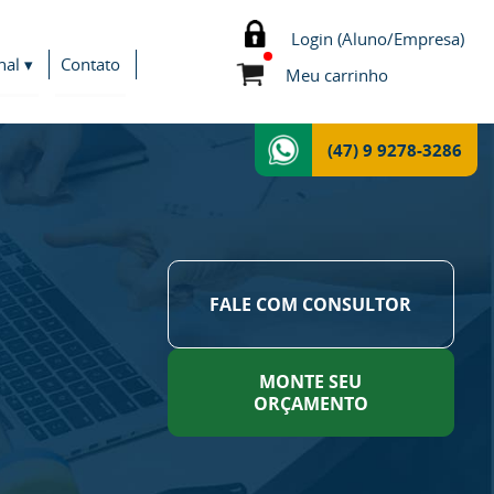
Login (Aluno/Empresa)
nal ▾
Contato
Meu carrinho
(47) 9 9278-3286
FALE COM CONSULTOR
MONTE SEU
ORÇAMENTO