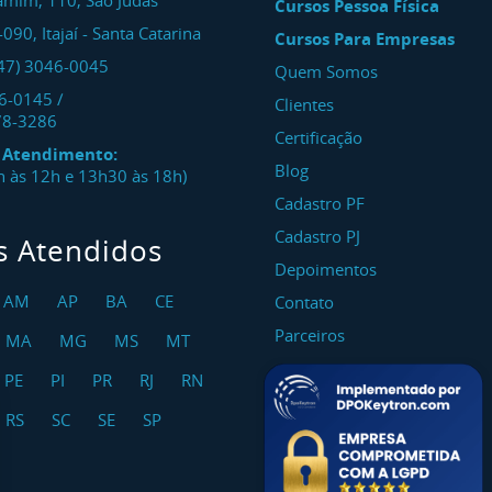
amim, 110, São Judas
Cursos Pessoa Física
-090
,
Itajaí
-
Santa Catarina
Cursos Para Empresas
47) 3046-0045
Quem Somos
46-0145
/
Clientes
78-3286
Certificação
e Atendimento:
Blog
8h às 12h e 13h30 às 18h)
Cadastro PF
Cadastro PJ
s Atendidos
Depoimentos
AM
AP
BA
CE
Contato
Parceiros
MA
MG
MS
MT
PE
PI
PR
RJ
RN
RS
SC
SE
SP