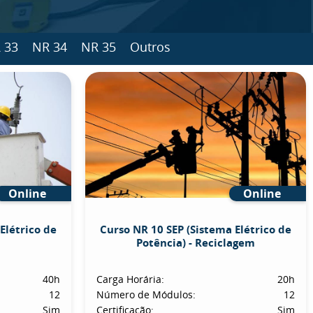
 33
NR 34
NR 35
Outros
Online
Online
Elétrico de
Curso NR 10 SEP (Sistema Elétrico de
Potência) - Reciclagem
40h
Carga Horária:
20h
12
Número de Módulos:
12
Sim
Certificação:
Sim