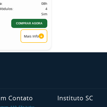
a:
08h
Módulos:
4
Sim
COMPRAR AGORA
+
Mais Info
em Contato
Instituto SC