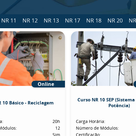
NR 11
NR 12
NR 13
NR 17
NR 18
NR 20
NR
Online
Curso NR 10 SEP (Sistema 
 10 Básico - Reciclagem
Potência)
a:
20h
Carga Horária:
Módulos:
12
Número de Módulos:
Sim
Certificação: