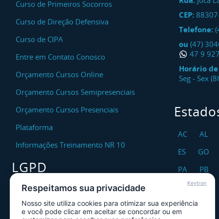
Rua:
Joca L
Curso de Primeiros Socorros
CEP:
88307
Curso de Direção Defensiva
Telefone:
(
Curso de CIPA
ou
(47) 30
47 9 92
Entre em Contato Conosco
Horário d
Orçamento Cursos Online
Seg - Sex (
Orçamento Cursos Semipresenciais
Estado
Orçamento Cursos Presenciais
Plataforma
AC
AL
Informações Treinamento NR 10
ES
GO
LGPD
PA
PB
Keytron
RO
RR
Respeitamos sua privacidade
Encarregado DPO
Nosso site utiliza cookies para otimizar sua experiência
TO
Canal de Atendimento ao Titular dos
e você pode clicar em aceitar se concordar ou em
Dados