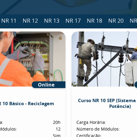
NR 11
NR 12
NR 13
NR 17
NR 18
NR 20
NR
Online
Curso NR 10 SEP (Sistema 
 10 Básico - Reciclagem
Potência)
a:
20h
Carga Horária:
Módulos:
12
Número de Módulos:
Sim
Certificação: