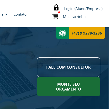
Login (Aluno/Empresa)
nal ▾
Contato
Meu carrinho
(47) 9 9278-3286
FALE COM CONSULTOR
MONTE SEU
ORÇAMENTO