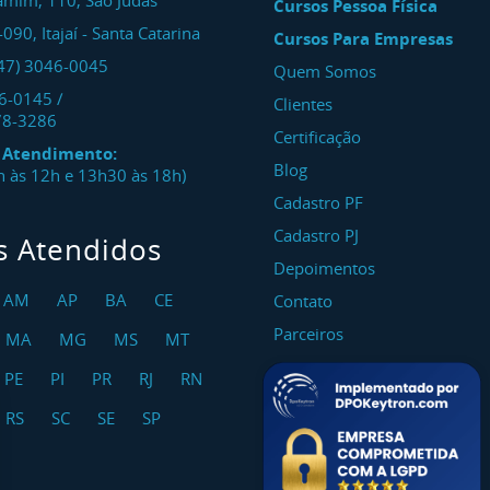
amim, 110, São Judas
Cursos Pessoa Física
-090
,
Itajaí
-
Santa Catarina
Cursos Para Empresas
47) 3046-0045
Quem Somos
46-0145
/
Clientes
78-3286
Certificação
e Atendimento:
Blog
8h às 12h e 13h30 às 18h)
Cadastro PF
Cadastro PJ
s Atendidos
Depoimentos
AM
AP
BA
CE
Contato
Parceiros
MA
MG
MS
MT
PE
PI
PR
RJ
RN
RS
SC
SE
SP