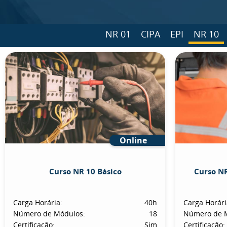
NR 01
CIPA
EPI
NR 10
Online
Curso NR 10 Básico
Curso NR
Carga Horária:
40h
Carga Horári
Número de Módulos:
18
Número de 
Certificação:
Sim
Certificação: