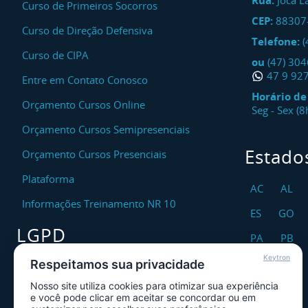
Rua:
Joca L
Curso de Primeiros Socorros
CEP:
88307
Curso de Direção Defensiva
Telefone:
(
Curso de CIPA
ou
(47) 30
47 9 92
Entre em Contato Conosco
Horário d
Orçamento Cursos Online
Seg - Sex (
Orçamento Cursos Semipresenciais
Estado
Orçamento Cursos Presenciais
Plataforma
AC
AL
Informações Treinamento NR 10
ES
GO
LGPD
PA
PB
Keytron
RO
RR
Respeitamos sua privacidade
Encarregado DPO
Nosso site utiliza cookies para otimizar sua experiência
TO
Canal de Atendimento ao Titular dos
e você pode clicar em aceitar se concordar ou em
Dados