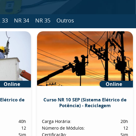
 33
NR 34
NR 35
Outros
Online
Online
Elétrico de
Curso NR 10 SEP (Sistema Elétrico de
Potência) - Reciclagem
40h
Carga Horária:
20h
12
Número de Módulos:
12
Sim
Certificação:
Sim