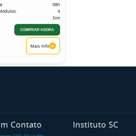
a:
08h
Módulos:
4
Sim
COMPRAR AGORA
+
Mais Info
em Contato
Instituto SC