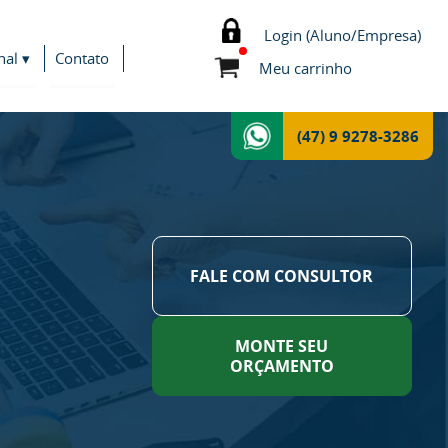
Login (Aluno/Empresa)
nal ▾
Contato
Meu carrinho
(47) 9 9278-3286
FALE COM CONSULTOR
MONTE SEU
ORÇAMENTO