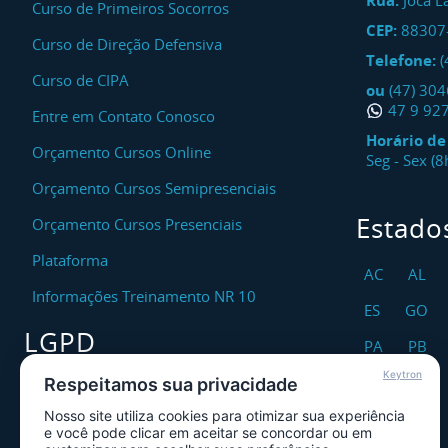
Rua:
Joca L
Curso de Primeiros Socorros
CEP:
88307
Curso de Direção Defensiva
Telefone:
(
Curso de CIPA
ou
(47) 30
47 9 92
Entre em Contato Conosco
Horário d
Orçamento Cursos Online
Seg - Sex (
Orçamento Cursos Semipresenciais
Estado
Orçamento Cursos Presenciais
Plataforma
AC
AL
Informações Treinamento NR 10
ES
GO
LGPD
PA
PB
Keytron
RO
RR
Respeitamos sua privacidade
Encarregado DPO
Nosso site utiliza cookies para otimizar sua experiência
TO
Canal de Atendimento ao Titular dos
e você pode clicar em aceitar se concordar ou em
Dados