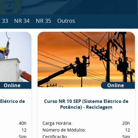
 33
NR 34
NR 35
Outros
Online
Online
Elétrico de
Curso NR 10 SEP (Sistema Elétrico de
Potência) - Reciclagem
40h
Carga Horária:
20h
12
Número de Módulos:
12
Sim
Certificação:
Sim