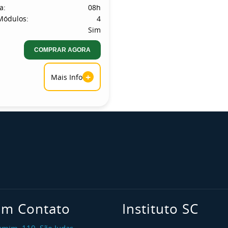
a:
08h
Módulos:
4
Sim
COMPRAR AGORA
+
Mais Info
em Contato
Instituto SC