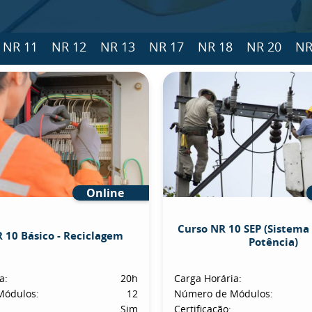
NR 11
NR 12
NR 13
NR 17
NR 18
NR 20
NR
Online
Curso NR 10 SEP (Sistema 
 10 Básico - Reciclagem
Potência)
a:
20h
Carga Horária:
Módulos:
12
Número de Módulos:
Sim
Certificação: