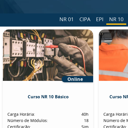
NR 01
CIPA
EPI
NR 10
Online
Curso NR 10 Básico
Curso NR
Carga Horária:
40h
Carga Horári
Número de Módulos:
18
Número de 
Certificação:
Sim
Certificação: