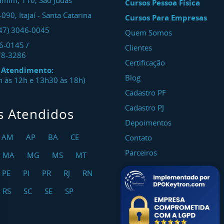
amim, 110, São Judas
Cursos Pessoa Física
-090
,
Itajaí
-
Santa Catarina
Cursos Para Empresas
47) 3046-0045
Quem Somos
46-0145
/
Clientes
78-3286
Certificação
e Atendimento:
Blog
8h às 12h e 13h30 às 18h)
Cadastro PF
Cadastro PJ
s Atendidos
Depoimentos
AM
AP
BA
CE
Contato
Parceiros
MA
MG
MS
MT
PE
PI
PR
RJ
RN
RS
SC
SE
SP