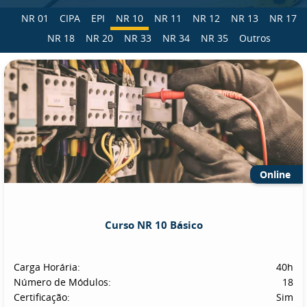
NR 01
CIPA
EPI
NR 10
NR 11
NR 12
NR 13
NR 17
NR 18
NR 20
NR 33
NR 34
NR 35
Outros
Online
Curso NR 10 Básico
Carga Horária:
40h
Número de Módulos:
18
Certificação:
Sim