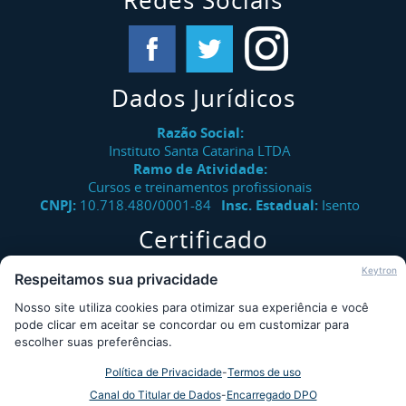
Redes Sociais
Dados Jurídicos
Razão Social:
Instituto Santa Catarina LTDA
Ramo de Atividade:
Cursos e treinamentos profissionais
CNPJ:
10.718.480/0001-84
Insc. Estadual:
Isento
Certificado
Verifique a autenticidade de certificados emitidos pelo
Keytron
Respeitamos sua privacidade
Instituto Santa Catarina.
Nosso site utiliza cookies para otimizar sua experiência e você
Consultar
pode clicar em aceitar se concordar ou em customizar para
escolher suas preferências.
Política de Privacidade
-
Termos de uso
Desde 2009 - Instituto Santa Catarina © - Todos os direitos
Canal do Titular de Dados
-
Encarregado DPO