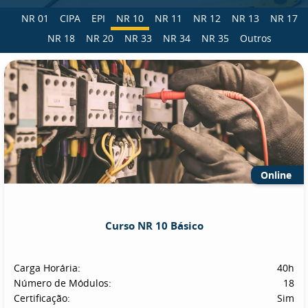
NR 01
CIPA
EPI
NR 10
NR 11
NR 12
NR 13
NR 17
NR 18
NR 20
NR 33
NR 34
NR 35
Outros
Online
Curso NR 10 Básico
Carga Horária:
40h
Número de Módulos:
18
Certificação:
Sim