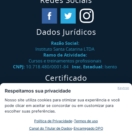
Redes Sociais
Dados Jurídicos
Razão Social:
Instituto Santa Catarina LTDA
Ramo de Atividade:
Cursos e treinamentos profissionais
CNPJ:
10.718.480/0001-84
Insc. Estadual:
Isento
Certificado
Verifique a autenticidade de certificados emitidos pelo
Keytron
Respeitamos sua privacidade
Instituto Santa Catarina.
Nosso site utiliza cookies para otimizar sua experiência e você
Consultar
pode clicar em aceitar se concordar ou em customizar para
escolher suas preferências.
Política de Privacidade
-
Termos de uso
Desde 2009 - Instituto Santa Catarina © - Todos os direitos
Canal do Titular de Dados
-
Encarregado DPO