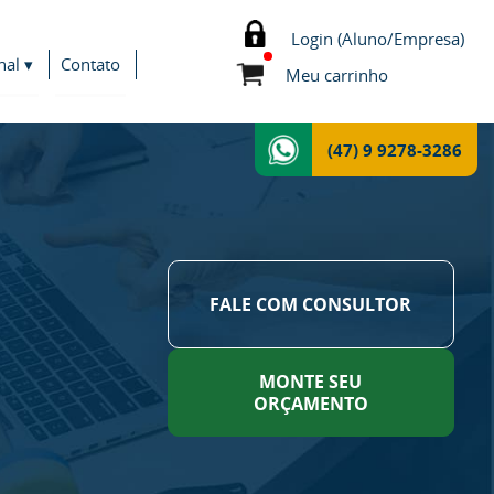
Login (Aluno/Empresa)
nal ▾
Contato
Meu carrinho
(47) 9 9278-3286
FALE COM CONSULTOR
MONTE SEU
ORÇAMENTO