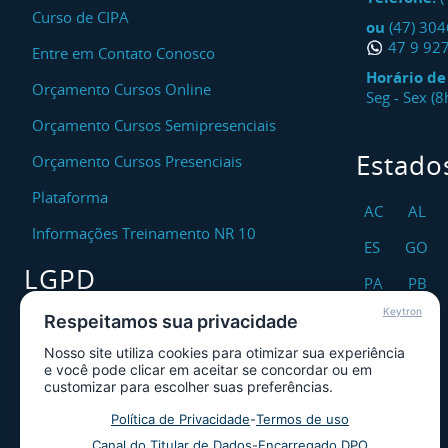
Curso de CIPA
ou
(47) 30
47 9 92
Entre em Contato Conosco
Horário d
Orçamento Cursos Online
Seg - Sex (
Orçamento Cursos Semipresenciais
Estado
Orçamento Cursos Presenciais
Plataforma
AC
AL
Informações Treinamento NR 10
ES
GO
LGPD
PA
PB
Keytron
RO
RR
Respeitamos sua privacidade
Encarregado DPO
Nosso site utiliza cookies para otimizar sua experiência
TO
Canal de Atendimento ao Titular dos
e você pode clicar em aceitar se concordar ou em
Dados
customizar para escolher suas preferências.
Política de Privacidade
Política de Privacidade
-
Termos de uso
Canal do Titular de Dados
-
Encarregado DPO