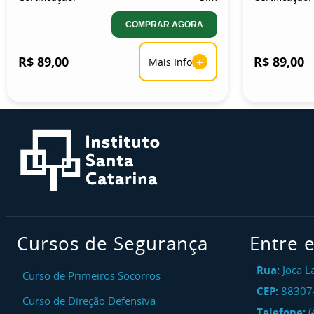
COMPRAR AGORA
R$ 89,00
+
R$ 89,00
Mais Info
Cursos de Segurança
Entre 
Rua:
Joca L
Curso de Primeiros Socorros
CEP:
88307
Curso de Direção Defensiva
Telefone:
(