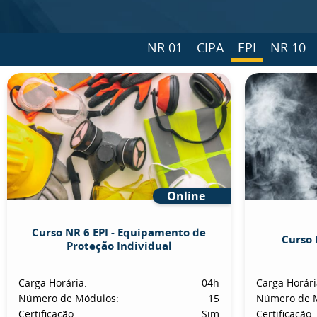
NR 01
CIPA
EPI
NR 10
Online
Curso NR 6 EPI - Equipamento de
Curso 
Proteção Individual
Carga Horária:
04h
Carga Horári
Número de Módulos:
15
Número de 
Certificação:
Sim
Certificação: