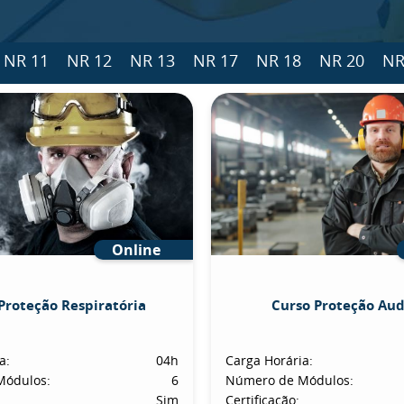
NR 11
NR 12
NR 13
NR 17
NR 18
NR 20
NR
Online
Proteção Respiratória
Curso Proteção Aud
a:
04h
Carga Horária:
Módulos:
6
Número de Módulos:
Sim
Certificação: