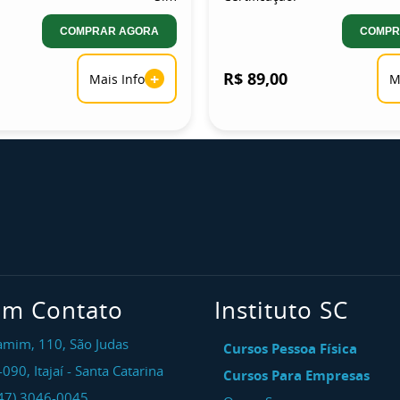
COMPRAR AGORA
COMPR
+
R$ 89,00
Mais Info
M
em Contato
Instituto SC
amim, 110, São Judas
Cursos Pessoa Física
-090
,
Itajaí
-
Santa Catarina
Cursos Para Empresas
47) 3046-0045