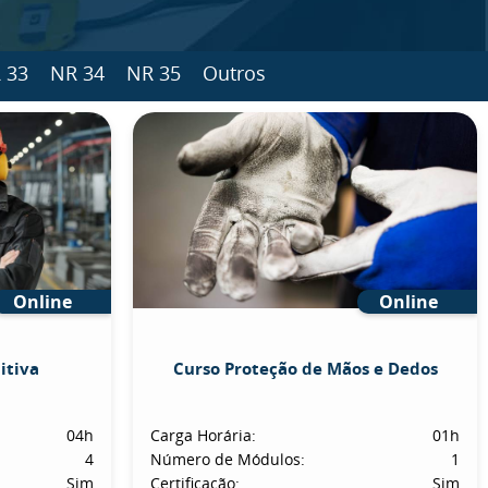
 33
NR 34
NR 35
Outros
Online
Online
itiva
Curso Proteção de Mãos e Dedos
04h
Carga Horária:
01h
4
Número de Módulos:
1
Sim
Certificação:
Sim