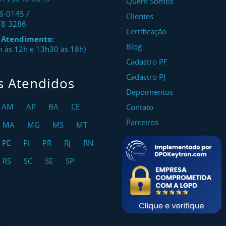
Quem Somos
46-0145
/
Clientes
78-3286
Certificação
e Atendimento:
Blog
8h às 12h e 13h30 às 18h)
Cadastro PF
Cadastro PJ
s Atendidos
Depoimentos
AM
AP
BA
CE
Contato
Parceiros
MA
MG
MS
MT
PE
PI
PR
RJ
RN
RS
SC
SE
SP