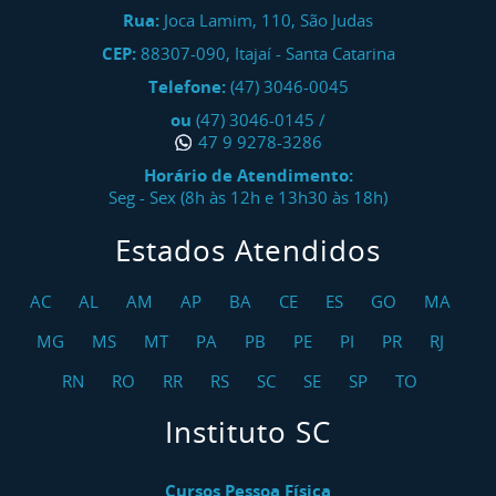
Rua:
Joca Lamim, 110, São Judas
CEP:
88307-090
,
Itajaí
-
Santa Catarina
Telefone:
(47) 3046-0045
ou
(47) 3046-0145
/
47 9 9278-3286
Horário de Atendimento:
Seg - Sex (8h às 12h e 13h30 às 18h)
Estados Atendidos
AC
AL
AM
AP
BA
CE
ES
GO
MA
MG
MS
MT
PA
PB
PE
PI
PR
RJ
RN
RO
RR
RS
SC
SE
SP
TO
Instituto SC
Cursos Pessoa Física