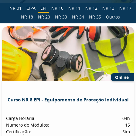
NR 01
CIPA
EPI
NR 10
NR 11
NR 12
NR 13
NR 17
NR 18
NR 20
NR 33
NR 34
NR 35
Outros
Online
Curso NR 6 EPI - Equipamento de Proteção Individual
Carga Horária:
04h
Número de Módulos:
15
Certificação:
Sim