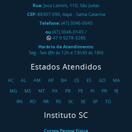
Rua:
Joca Lamim, 110, São Judas
CEP:
88307-090
,
Itajaí
-
Santa Catarina
Telefone:
(47) 3046-0045
ou
(47) 3046-0145
/
47 9 9278-3286
Horário de Atendimento:
Seg - Sex (8h às 12h e 13h30 às 18h)
Estados Atendidos
AC
AL
AM
AP
BA
CE
ES
GO
MA
MG
MS
MT
PA
PB
PE
PI
PR
RJ
RN
RO
RR
RS
SC
SE
SP
TO
Instituto SC
Cursos Pessoa Física