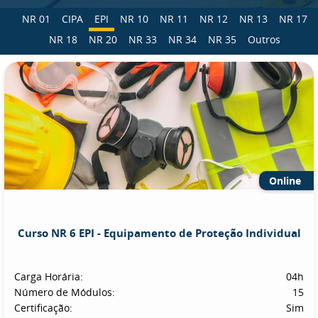
NR 01
CIPA
EPI
NR 10
NR 11
NR 12
NR 13
NR 17
NR 18
NR 20
NR 33
NR 34
NR 35
Outros
Online
Curso NR 6 EPI - Equipamento de Proteção Individual
Carga Horária:
04h
Número de Módulos:
15
Certificação:
Sim