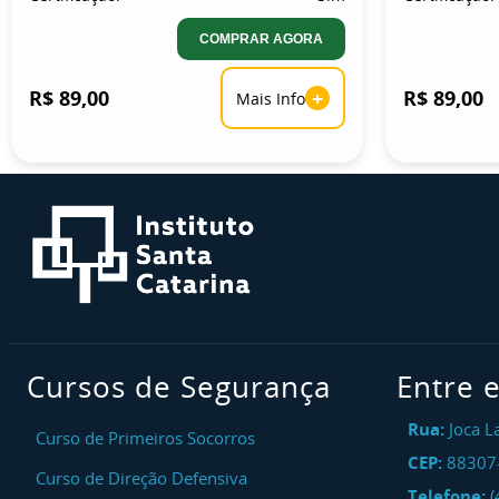
COMPRAR AGORA
R$ 89,00
+
R$ 89,00
Mais Info
Cursos de Segurança
Entre 
Rua:
Joca L
Curso de Primeiros Socorros
CEP:
88307
Curso de Direção Defensiva
Telefone:
(