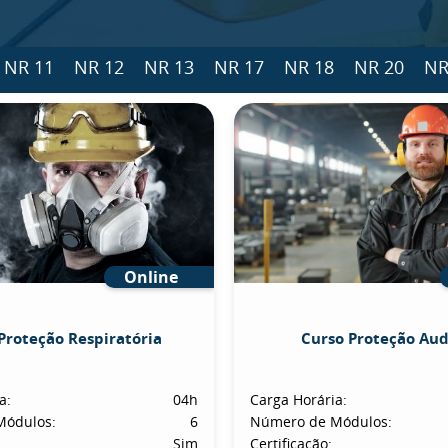
NR 11
NR 12
NR 13
NR 17
NR 18
NR 20
NR
Online
Proteção Respiratória
Curso Proteção Aud
a:
04h
Carga Horária:
Módulos:
6
Número de Módulos:
Sim
Certificação: