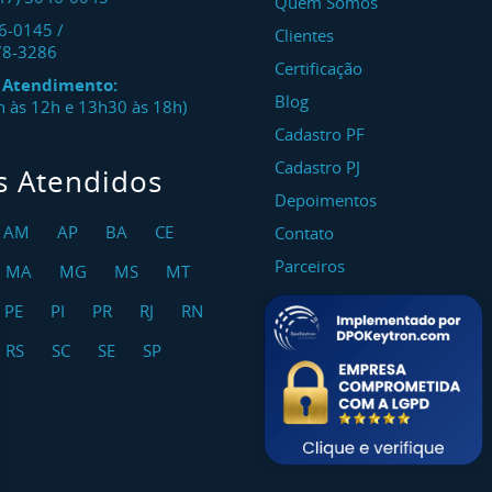
Quem Somos
46-0145
/
Clientes
78-3286
Certificação
e Atendimento:
Blog
8h às 12h e 13h30 às 18h)
Cadastro PF
Cadastro PJ
s Atendidos
Depoimentos
AM
AP
BA
CE
Contato
Parceiros
MA
MG
MS
MT
PE
PI
PR
RJ
RN
RS
SC
SE
SP