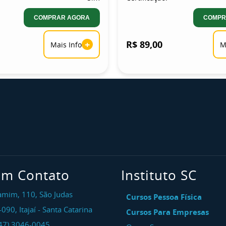
COMPRAR AGORA
COMPR
+
R$ 89,00
Mais Info
M
em Contato
Instituto SC
amim, 110, São Judas
Cursos Pessoa Física
-090
,
Itajaí
-
Santa Catarina
Cursos Para Empresas
47) 3046-0045