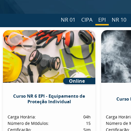
NR 01
CIPA
EPI
NR 10
Online
Curso NR 6 EPI - Equipamento de
Curso 
Proteção Individual
Carga Horária:
04h
Carga Horári
Número de Módulos:
15
Número de 
Certificação:
Sim
Certificação: