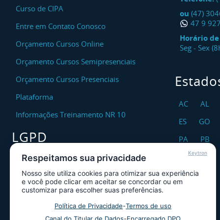
Curso de CIPA
ou
(47) 30
47 9 92
Entre em Contato Conosco
Horário d
Orçamento Cursos Online
Seg - Sex (
Orçamento Cursos Semipresenciais
Estado
Orçamento Cursos Presenciais
Plataforma
AC
AL
Informações Treinamento NR 10
ES
GO
LGPD
PA
PB
Keytron
RO
RR
Respeitamos sua privacidade
Encarregado DPO
Nosso site utiliza cookies para otimizar sua experiência
TO
Canal de Atendimento ao Titular dos
e você pode clicar em aceitar se concordar ou em
Dados
customizar para escolher suas preferências.
Política de Privacidade
Política de Privacidade
-
Termos de uso
Canal do Titular de Dados
-
Encarregado DPO