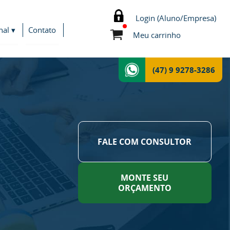
Login (Aluno/Empresa)
nal ▾
Contato
Meu carrinho
(47) 9 9278-3286
FALE COM CONSULTOR
MONTE SEU
ORÇAMENTO