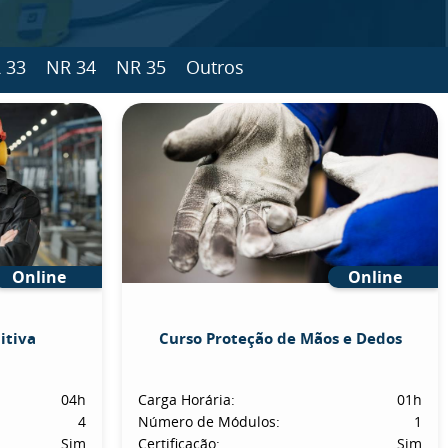
 33
NR 34
NR 35
Outros
Online
Online
itiva
Curso Proteção de Mãos e Dedos
04h
Carga Horária:
01h
4
Número de Módulos:
1
Sim
Certificação:
Sim