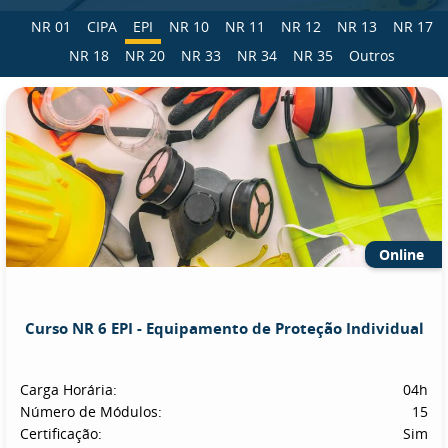
NR 01
CIPA
EPI
NR 10
NR 11
NR 12
NR 13
NR 17
NR 18
NR 20
NR 33
NR 34
NR 35
Outros
Online
Curso NR 6 EPI - Equipamento de Proteção Individual
Carga Horária:
04h
Número de Módulos:
15
Certificação:
Sim