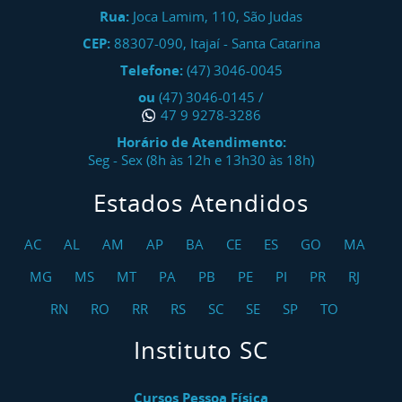
Rua:
Joca Lamim, 110, São Judas
CEP:
88307-090
,
Itajaí
-
Santa Catarina
Telefone:
(47) 3046-0045
ou
(47) 3046-0145
/
47 9 9278-3286
Horário de Atendimento:
Seg - Sex (8h às 12h e 13h30 às 18h)
Estados Atendidos
AC
AL
AM
AP
BA
CE
ES
GO
MA
MG
MS
MT
PA
PB
PE
PI
PR
RJ
RN
RO
RR
RS
SC
SE
SP
TO
Instituto SC
Cursos Pessoa Física