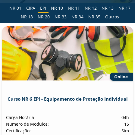
NR 01
CIPA
EPI
NR 10
NR 11
NR 12
NR 13
NR 17
NR 18
NR 20
NR 33
NR 34
NR 35
Outros
Online
Curso NR 6 EPI - Equipamento de Proteção Individual
Carga Horária:
04h
Número de Módulos:
15
Certificação:
Sim